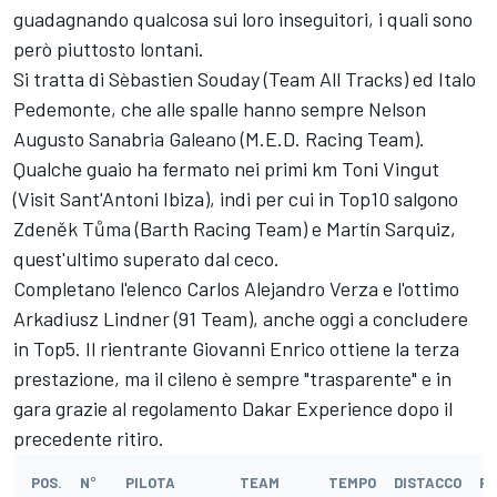
guadagnando qualcosa sui loro inseguitori, i quali sono
però piuttosto lontani.
Si tratta di Sèbastien Souday (Team All Tracks) ed Italo
Pedemonte, che alle spalle hanno sempre Nelson
Augusto Sanabria Galeano (M.E.D. Racing Team).
Qualche guaio ha fermato nei primi km Toni Vingut
(Visit Sant'Antoni Ibiza), indi per cui in Top10 salgono
Zdeněk Tůma (Barth Racing Team) e Martín Sarquiz,
quest'ultimo superato dal ceco.
Completano l'elenco Carlos Alejandro Verza e l'ottimo
Arkadiusz Lindner (91 Team), anche oggi a concludere
in Top5. Il rientrante Giovanni Enrico ottiene la terza
prestazione, ma il cileno è sempre "trasparente" e in
gara grazie al regolamento Dakar Experience dopo il
precedente ritiro.
POS.
N°
PILOTA
TEAM
TEMPO
DISTACCO
PE