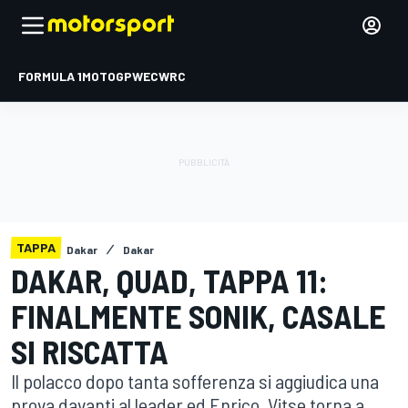
FORMULA 1
MOTOGP
WEC
WRC
TAPPA
Dakar
Dakar
DAKAR, QUAD, TAPPA 11:
FINALMENTE SONIK, CASALE
SI RISCATTA
Il polacco dopo tanta sofferenza si aggiudica una
prova davanti al leader ed Enrico. Vitse torna a