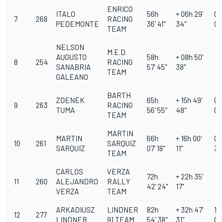
ENRICO
ITALO
56h
+ 06h 29'
00
7
268
RACING
PEDEMONTE
36' 41''
34''
00'
TEAM
NELSON
M.E.D.
AUGUSTO
58h
+ 08h 50'
8
254
RACING
SANABRIA
57' 45''
38''
TEAM
GALEANO
BARTH
ZDENEK
65h
+ 15h 49'
04
9
263
RACING
TUMA
56' 55''
48''
00'
TEAM
MARTIN
MARTIN
66h
+ 16h 00'
00
10
261
SARQUIZ
SARQUIZ
07' 18''
11''
30'
TEAM
CARLOS
VERZA
72h
+ 22h 35'
11
260
ALEJANDRO
RALLY
42' 24''
17''
VERZA
TEAM
ARKADIUSZ
LINDNER
82h
+ 32h 47'
15
12
277
LINDNER
91 TEAM
54' 38''
31''
00'