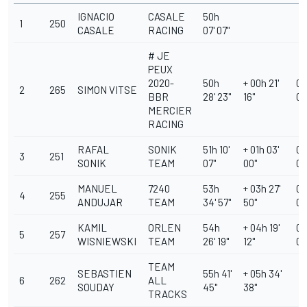
IGNACIO
CASALE
50h
1
250
CASALE
RACING
07' 07''
# JE
PEUX
2020-
50h
+ 00h 21'
00
2
265
SIMON VITSE
BBR
28' 23''
16''
00'
MERCIER
RACING
RAFAL
SONIK
51h 10'
+ 01h 03'
00
3
251
SONIK
TEAM
07''
00''
00'
MANUEL
7240
53h
+ 03h 27'
00
4
255
ANDUJAR
TEAM
34' 57''
50''
00'
KAMIL
ORLEN
54h
+ 04h 19'
00
5
257
WISNIEWSKI
TEAM
26' 19''
12''
00'
TEAM
SEBASTIEN
55h 41'
+ 05h 34'
6
262
ALL
SOUDAY
45''
38''
TRACKS