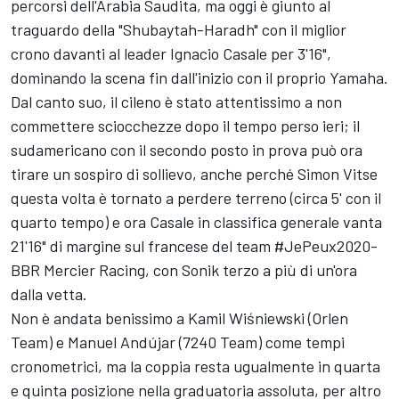
percorsi dell'Arabia Saudita, ma oggi è giunto al
traguardo della "Shubaytah-Haradh" con il miglior
crono davanti al leader Ignacio Casale per 3'16",
dominando la scena fin dall'inizio con il proprio Yamaha.
Dal canto suo, il cileno è stato attentissimo a non
commettere sciocchezze dopo il tempo perso ieri; il
sudamericano con il secondo posto in prova può ora
tirare un sospiro di sollievo, anche perché Simon Vitse
questa volta è tornato a perdere terreno (circa 5' con il
quarto tempo) e ora Casale in classifica generale vanta
21'16" di margine sul francese del team #JePeux2020-
BBR Mercier Racing, con Sonik terzo a più di un'ora
dalla vetta.
Non è andata benissimo a Kamil Wiśniewski (Orlen
Team) e Manuel Andújar (7240 Team) come tempi
cronometrici, ma la coppia resta ugualmente in quarta
e quinta posizione nella graduatoria assoluta, per altro