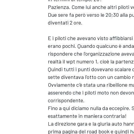
Pazienza. Come lui anche altri piloti 
Due sere fa però verso le 20;30 alla pu
diventati 2 ore.
E i piloti che avevano visto affibbiars
erano pochi. Quando qualcuno è andato
rispondere che l'organizzazione aveva 
realtà il wpt numero 1, cioè la parte
Quindi tutti i punti dovevano scalare di
sette diventava l'otto con un cambio n
Ovviamente c'è stata una ribellione ma 
asserendo che i piloti moto non devon
corrispondente.
ENDURANCE/GT
Fino a qui diciamo nulla da eccepire. 
esattamente in maniera contraria!
La direzione gara e la giuria auto hann
prima pagina del road book e quindi h