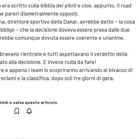
ra scritto sulla bibbia dei piloti e cioè, appunto, il road
due pareri diametralmente opposti.
a, direttore sportivo della Dakar, avrebbe detto – la cosa
'obbligo – che la decisione doveva essere presa dalle due
sarebbe comunque dovuta essere coerente e unanime.
mbravano rientrate e tutti aspettavano il verdetto della
o alla decisione. E invece nulla da fare!
re e appena i team lo scopriranno arrivando al bivacco di
ami e la classifica, dopo soli tre giorni di gara,
vidi o salva questo articolo