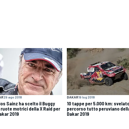
AR
29 ago 2018
DAKAR
19 lug 2018
los Sainz ha scelto il Buggy
10 tappe per 5.000 km: svelato 
ruote motrici della X Raid per
percorso tutto peruviano dell
Dakar 2019
Dakar 2019