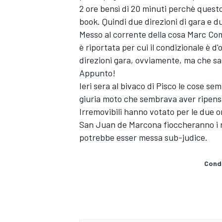
2 ore bensì di 20 minuti perchè questo e
book. Quindi due direzioni di gara e 
Messo al corrente della cosa Marc Com
è riportata per cui il condizionale è d
direzioni gara, ovviamente, ma che 
Appunto!
Ieri sera al bivaco di Pisco le cose se
giuria moto che sembrava aver ripensat
Irremovibili hanno votato per le due o
San Juan de Marcona fioccheranno i recl
potrebbe esser messa sub-judice.
Condi
MONOMARCA