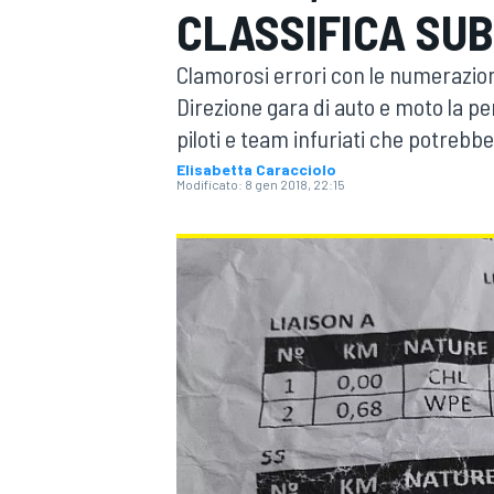
CLASSIFICA SU
MOTOGP
WEC
Clamorosi errori con le numerazion
Direzione gara di auto e moto la p
piloti e team infuriati che potrebbe
Elisabetta Caracciolo
Modificato:
8 gen 2018, 22:15
WRC