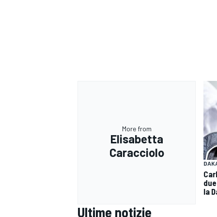
More from
Elisabetta
Caracciolo
DAK
Car
due 
la 
Ultime notizie