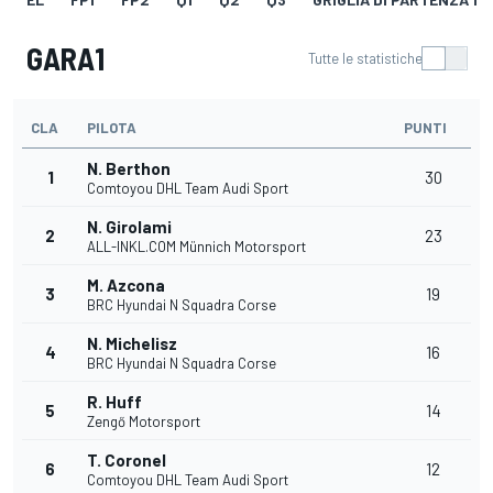
GARA1
Tutte le statistiche
CLA
PILOTA
PUNTI
N. Berthon
1
30
Comtoyou DHL Team Audi Sport
N. Girolami
2
23
ALL-INKL.COM Münnich Motorsport
M. Azcona
3
19
BRC Hyundai N Squadra Corse
N. Michelisz
4
16
BRC Hyundai N Squadra Corse
R. Huff
5
14
Zengő Motorsport
T. Coronel
6
12
Comtoyou DHL Team Audi Sport