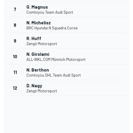
G. Magnus
7
Comtoyou Team Audi Sport
N. Michelisz
8
BRC Hyundai N Squadra Corse
R. Huff
9
Zengő Motorsport
N. Girolami
10
ALL-INKL.COM Münnich Motorsport
N. Berthon
11
Comtoyou DHL Team Audi Sport
D. Nagy
12
Zengő Motorsport