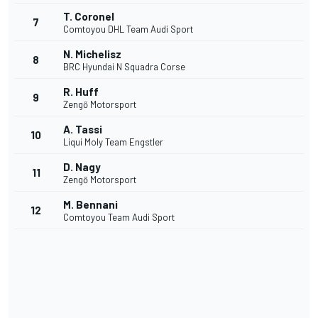
T. Coronel
7
Comtoyou DHL Team Audi Sport
N. Michelisz
8
BRC Hyundai N Squadra Corse
R. Huff
9
Zengő Motorsport
A. Tassi
10
Liqui Moly Team Engstler
D. Nagy
11
Zengő Motorsport
M. Bennani
12
Comtoyou Team Audi Sport