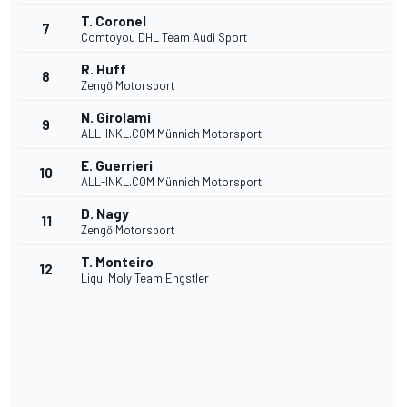
T. Coronel
7
Comtoyou DHL Team Audi Sport
R. Huff
8
Zengő Motorsport
N. Girolami
9
ALL-INKL.COM Münnich Motorsport
E. Guerrieri
10
ALL-INKL.COM Münnich Motorsport
D. Nagy
11
Zengő Motorsport
T. Monteiro
12
Liqui Moly Team Engstler