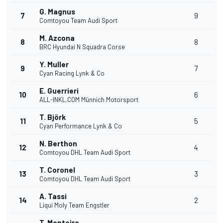
G. Magnus
7
9
Comtoyou Team Audi Sport
M. Azcona
8
8
BRC Hyundai N Squadra Corse
Y. Muller
9
7
Cyan Racing Lynk & Co
E. Guerrieri
10
6
ALL-INKL.COM Münnich Motorsport
T. Björk
11
5
Cyan Performance Lynk & Co
N. Berthon
12
4
Comtoyou DHL Team Audi Sport
T. Coronel
13
3
Comtoyou DHL Team Audi Sport
A. Tassi
14
2
Liqui Moly Team Engstler
T. Monteiro