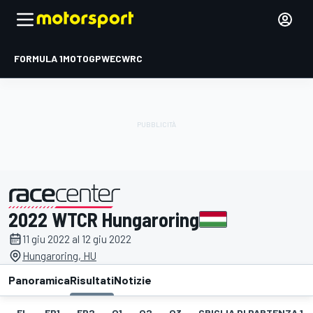
FORMULA 1
MOTOGP
WEC
WRC
2022 WTCR Hungaroring
presentato da
11 giu 2022 al 12 giu 2022
Hungaroring, HU
Panoramica
Risultati
Notizie
EL
FP1
FP2
Q1
Q2
Q3
GRIGLIA DI PARTENZA 1