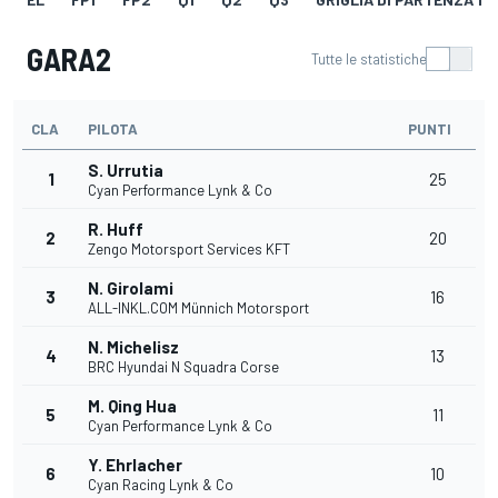
GARA2
Tutte le statistiche
CLA
PILOTA
PUNTI
S. Urrutia
1
25
Cyan Performance Lynk & Co
R. Huff
2
20
Zengo Motorsport Services KFT
N. Girolami
3
16
ALL-INKL.COM Münnich Motorsport
N. Michelisz
4
13
BRC Hyundai N Squadra Corse
M. Qing Hua
5
11
Cyan Performance Lynk & Co
Y. Ehrlacher
6
10
Cyan Racing Lynk & Co