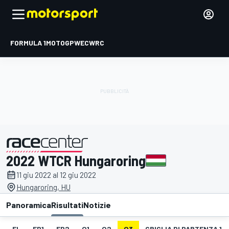
FORMULA 1
MOTOGP
WEC
WRC
2022 WTCR Hungaroring
presentato da
11 giu 2022 al 12 giu 2022
Hungaroring, HU
Panoramica
Risultati
Notizie
EL
FP1
FP2
Q1
Q2
Q3
GRIGLIA DI PARTENZA 1