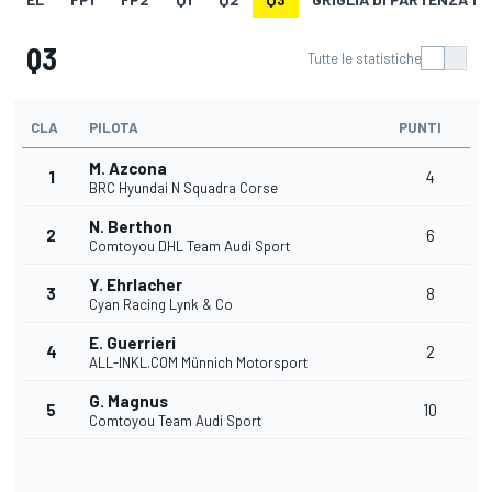
Q3
Tutte le statistiche
CLA
PILOTA
PUNTI
M. Azcona
1
4
BRC Hyundai N Squadra Corse
N. Berthon
2
6
Comtoyou DHL Team Audi Sport
Y. Ehrlacher
3
8
Cyan Racing Lynk & Co
E. Guerrieri
4
2
ALL-INKL.COM Münnich Motorsport
G. Magnus
5
10
Comtoyou Team Audi Sport