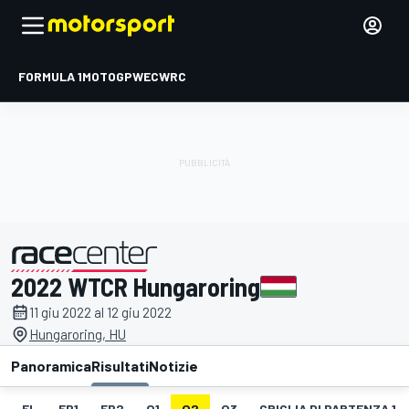
FORMULA 1
MOTOGP
WEC
WRC
2022 WTCR Hungaroring
presentato da
11 giu 2022 al 12 giu 2022
Hungaroring, HU
Panoramica
Risultati
Notizie
EL
FP1
FP2
Q1
Q2
Q3
GRIGLIA DI PARTENZA 1