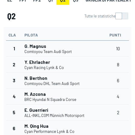
Q2
Tutte le statistiche
CLA
PILOTA
PUNTI
G. Magnus
1
10
Comtoyou Team Audi Sport
Y. Ehrlacher
2
8
Cyan Racing Lynk & Co
N. Berthon
3
6
Comtoyou DHL Team Audi Sport
M. Azcona
4
4
BRC Hyundai N Squadra Corse
E. Guerrieri
5
2
ALL-INKL.COM Münnich Motorsport
M. Qing Hua
6
Cyan Performance Lynk & Co