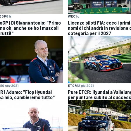
OGP
6 h
WEC
1 g
oGP | Di Giannantonio: "Primo
Licenze piloti FIA: ecco i primi
rno ok, anche se ho i muscoli
nomi di chi andrà in revisione 
rutti!"
categoria per il 2027
R
10 nov 2021
ETCR
12 giu 2021
R | Adamo: "Flop Hyundai
Pure ETCR: Hyundai a Vallelun
pa mia, cambieremo tutto"
per puntare subito al succes