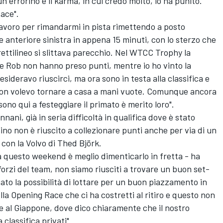
 errorino e il karma, in cui credo molto, lo ha punito.
Race".
avoro per rimandarmi in pista rimettendo a posto
te anteriore sinistra in appena 15 minuti, con lo sterzo che
 rettilineo si slittava parecchio. Nel WTCC Trophy la
 e Rob non hanno preso punti, mentre io ho vinto la
sideravo riuscirci, ma ora sono in testa alla classifica e
non volevo tornare a casa a mani vuote. Comunque ancora
ono qui a festeggiare il primato è merito loro".
ni, già in seria difficoltà in qualifica dove è stato
hino non è riuscito a collezionare punti anche per via di un
 con la Volvo di Thed Björk.
 questo weekend è meglio dimenticarlo in fretta - ha
orzi del team, non siamo riusciti a trovare un buon set-
gato la possibilità di lottare per un buon piazzamento in
a Opening Race che ci ha costretti al ritiro e questo non
re al Giappone, dove dico chiaramente che il nostro
 classifica privati".