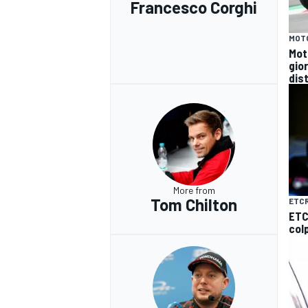
Francesco Corghi
MOT
Mot
gio
dist
More from
Tom Chilton
ETC
ETC
col