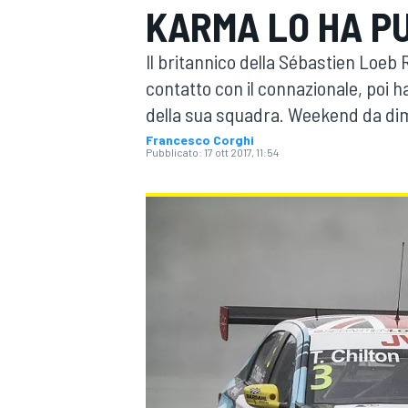
KARMA LO HA P
MOTOGP
WEC
Il britannico della Sébastien Loeb 
contatto con il connazionale, poi h
della sua squadra. Weekend da di
Francesco Corghi
Pubblicato:
17 ott 2017, 11:54
WRC