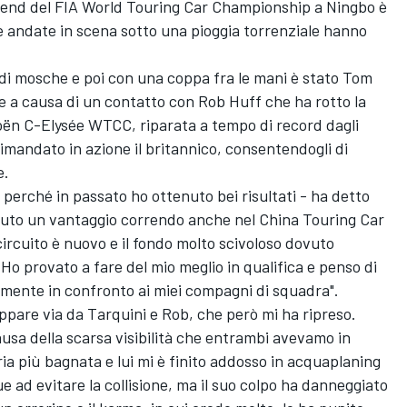
kend del FIA World Touring Car Championship a Ningbo è
re andate in scena sotto una pioggia torrenziale hanno
 di mosche e poi con una coppa fra le mani è stato Tom
ce a causa di un contatto con Rob Huff che ha rotto la
troën C-Elysée WTCC, riparata a tempo di record dagli
mandato in azione il britannico, consentendogli di
e.
perché in passato ho ottenuto bei risultati - ha detto
uto un vantaggio correndo anche nel China Touring Car
ircuito è nuovo e il fondo molto scivoloso dovuto
. Ho provato a fare del mio meglio in qualifica e penso di
almente in confronto ai miei compagni di squadra".
ppare via da Tarquini e Rob, che però mi ha ripreso.
usa della scarsa visibilità che entrambi avevamo in
ria più bagnata e lui mi è finito addosso in acquaplaning
e ad evitare la collisione, ma il suo colpo ha danneggiato