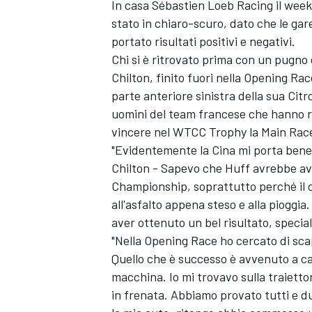
In casa Sébastien Loeb Racing il wee
stato in chiaro-scuro, dato che le ga
portato risultati positivi e negativi.
Chi si è ritrovato prima con un pugno
Chilton, finito fuori nella Opening Ra
parte anteriore sinistra della sua Ci
uomini del team francese che hanno ri
vincere nel WTCC Trophy la Main Rac
"Evidentemente la Cina mi porta bene 
Chilton - Sapevo che Huff avrebbe av
Championship, soprattutto perché il c
all'asfalto appena steso e alla pioggia
aver ottenuto un bel risultato, speci
"Nella Opening Race ho cercato di sca
Quello che è successo è avvenuto a ca
macchina. Io mi trovavo sulla traietto
in frenata. Abbiamo provato tutti e du