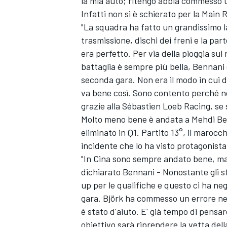
la mia auto; ritengo abbia commesso un
Infatti non si è schierato per la Main 
"La squadra ha fatto un grandissimo l
trasmissione, dischi dei freni e la par
era perfetto. Per via della pioggia sul
battaglia è sempre più bella, Bennani
seconda gara. Non era il modo in cui de
va bene così. Sono contento perché 
grazie alla Sébastien Loeb Racing, se s
Molto meno bene è andata a Mehdi Benna
eliminato in Q1. Partito 13°, il marocc
incidente che lo ha visto protagonista
"In Cina sono sempre andato bene, ma
dichiarato Bennani - Nonostante gli sf
ENDURANCE/GT
up per le qualifiche e questo ci ha ne
gara. Björk ha commesso un errore nell
è stato d'aiuto. E' già tempo di pensa
obiettivo sarà riprendere la vetta della