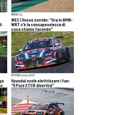
WEC
2 g
WEC | Vosse sorride: "Ora in BMW-
di
WRT c'è la consapevolezza di
cosa stiamo facendo"
ETCR
5 mag 2021
ga
Hyundai vuole elettrizzare i fan:
so
"Il Pure ETCR divertirà"