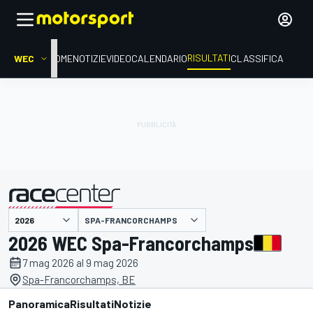
RISULTATI
WEC
HOME
NOTIZIE
VIDEO
CALENDARIO
CLASSIFICA
SPA-FRANCORCHAMPS
presentato da
2026 WEC Spa-Francorchamps
7 mag 2026 al 9 mag 2026
Spa-Francorchamps, BE
Panoramica
Risultati
Notizie