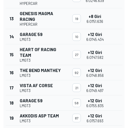
6:02'46.639
HYPERCAR
GENESIS MAGMA
+8 Giri
13
RACING
19
6:01'51.636
HYPERCAR
GARAGE 59
+12 Giri
14
10
LMGT3
6:01'45.434
HEART OF RACING
+12 Giri
15
TEAM
27
6:01'47.582
LMGT3
THE BEND MANTHEY
+12 Giri
16
92
LMGT3
6:01'48.856
VISTA AF CORSE
+12 Giri
17
21
LMGT3
6:01'49.497
GARAGE 59
+12 Giri
18
58
LMGT3
6:01'55.835
AKKODIS ASP TEAM
+12 Giri
19
87
LMGT3
6:01'57.693