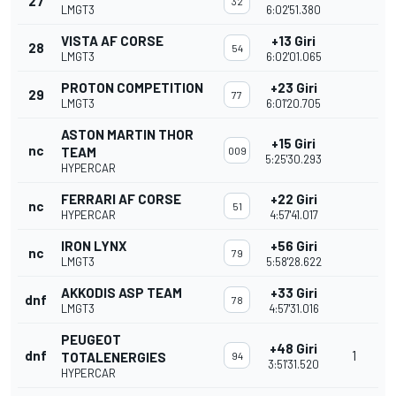
27
32
LMGT3
6:02'51.380
VISTA AF CORSE
+13 Giri
28
54
LMGT3
6:02'01.065
PROTON COMPETITION
+23 Giri
29
77
LMGT3
6:01'20.705
ASTON MARTIN THOR
+15 Giri
nc
TEAM
009
5:25'30.293
HYPERCAR
FERRARI AF CORSE
+22 Giri
nc
51
HYPERCAR
4:57'41.017
IRON LYNX
+56 Giri
nc
79
LMGT3
5:58'28.622
AKKODIS ASP TEAM
+33 Giri
dnf
78
LMGT3
4:57'31.016
PEUGEOT
+48 Giri
dnf
1
TOTALENERGIES
94
3:51'31.520
HYPERCAR