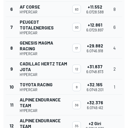
AF CORSE
+11.552
6
8
83
HYPERCAR
6:01'28.588
PEUGEOT
+12.861
7
6
TOTALENERGIES
93
6:01'29.897
HYPERCAR
GENESIS MAGMA
+29.882
8
4
RACING
17
6:01'46.918
HYPERCAR
CADILLAC HERTZ TEAM
+31.837
9
2
JOTA
12
6:01'48.873
HYPERCAR
TOYOTA RACING
+32.165
10
1
8
HYPERCAR
6:01'49.201
ALPINE ENDURANCE
+32.376
11
TEAM
36
6:01'49.412
HYPERCAR
ALPINE ENDURANCE
+2 Giri
12
TEAM
35