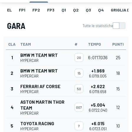
EL
FP1
FP2
FP3
Q1
Q2
Q3
Q4
GRIGLIA D
GARA
Tutte le statistiche
CLA
TEAM
#
TEMPO
PUNTI
BMW M TEAM WRT
1
6:01'17.036
25
20
HYPERCAR
BMW M TEAM WRT
+1.969
2
18
15
HYPERCAR
6:01'19.005
FERRARI AF CORSE
+2.622
3
15
50
HYPERCAR
6:01'19.658
ASTON MARTIN THOR
+5.004
4
12
TEAM
007
6:01'22.040
HYPERCAR
TOYOTA RACING
+6.015
5
10
7
HYPERCAR
6:01'23.051