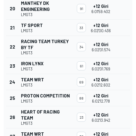
MANTHEY DK
+12 Giri
20
ENGINEERING
91
6:01'59.402
LMGT3
TF SPORT
+12 Giri
21
33
LMGT3
6:02'00.436
RACING TEAM TURKEY
+12 Giri
22
BY TF
34
6:02'01.574
LMGT3
IRON LYNX
+12 Giri
23
61
LMGT3
6:02'01.769
TEAM WRT
+12 Giri
24
69
LMGT3
6:02'12.602
PROTON COMPETITION
+12 Giri
25
88
LMGT3
6:02'12.778
HEART OF RACING
+12 Giri
26
TEAM
23
6:02'13.942
LMGT3
TEAM WRT
+12 Giri