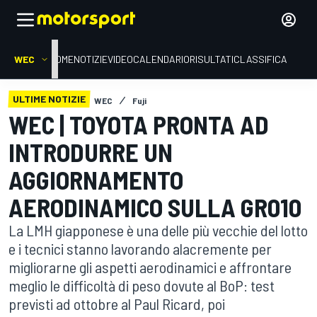
WEC
HOME
NOTIZIE
VIDEO
CALENDARIO
RISULTATI
CLASSIFICA
ULTIME NOTIZIE
WEC
Fuji
WEC | TOYOTA PRONTA AD
INTRODURRE UN
AGGIORNAMENTO
AERODINAMICO SULLA GR010
La LMH giapponese è una delle più vecchie del lotto
e i tecnici stanno lavorando alacremente per
migliorarne gli aspetti aerodinamici e affrontare
meglio le difficoltà di peso dovute al BoP: test
previsti ad ottobre al Paul Ricard, poi