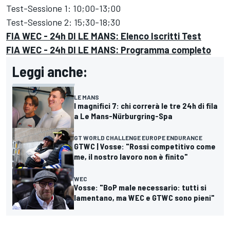
Test-Sessione 1: 10;00-13;00
Test-Sessione 2: 15;30-18;30
FIA WEC - 24h DI LE MANS: Elenco Iscritti Test
FIA WEC - 24h DI LE MANS: Programma completo
Leggi anche:
LE MANS
I magnifici 7: chi correrà le tre 24h di fila
a Le Mans-Nürburgring-Spa
GT WORLD CHALLENGE EUROPE ENDURANCE
GTWC | Vosse: "Rossi competitivo come
me, il nostro lavoro non è finito"
WEC
Vosse: "BoP male necessario: tutti si
lamentano, ma WEC e GTWC sono pieni"