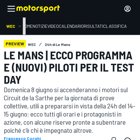
WEC
HOME
NOTIZIE
VIDEO
CALENDARIO
RISULTATI
CLASSIFICA
PREVIEW
WEC
24h di Le Mans
LE MANS | ECCO PROGRAMMA
E (NUOVI) PILOTI PER IL TEST
DAY
Domenica 8 giugno si accenderanno i motori sul
Circuit de la Sarthe per la giornata di prove
collettive, utili a prepararsi in vista della 24h del 14-
15 giugno: ecco tutti gli orari e i protagonisti in
azione, con alcune riserve pronte a subentrare
poiché c'è chi è impegnato altrove.
Francesco Corghi