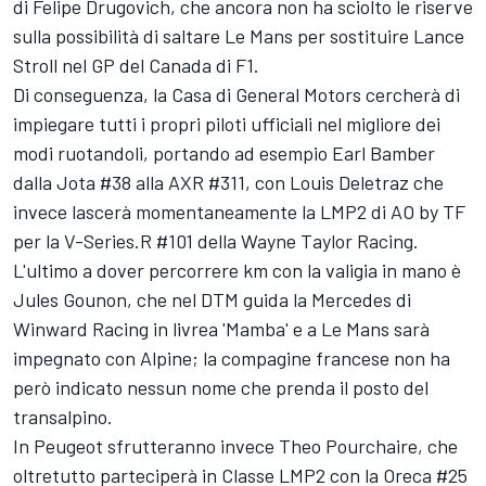
di Felipe Drugovich, che ancora non ha sciolto le riserve
sulla possibilità di saltare Le Mans per sostituire Lance
Stroll nel GP del Canada di F1.
Di conseguenza, la Casa di General Motors cercherà di
impiegare tutti i propri piloti ufficiali nel migliore dei
modi ruotandoli, portando ad esempio Earl Bamber
dalla Jota #38 alla AXR #311, con Louis Deletraz che
invece lascerà momentaneamente la LMP2 di AO by TF
per la V-Series.R #101 della Wayne Taylor Racing.
L'ultimo a dover percorrere km con la valigia in mano è
Jules Gounon, che nel DTM guida la Mercedes di
Winward Racing in livrea 'Mamba' e a Le Mans sarà
impegnato con Alpine; la compagine francese non ha
però indicato nessun nome che prenda il posto del
transalpino.
In Peugeot sfrutteranno invece Theo Pourchaire, che
oltretutto parteciperà in Classe LMP2 con la Oreca #25