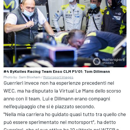
#4 ByKolles Racing Team Enso CLM P1/01: Tom Dillmann
Photo by: Sam Bloxham /
Motorsport Images
Guerrieri invece non ha esperienze precedenti nel
WEC, ma ha disputato la Virtual Le Mans dello scorso
anno con il team. Lui e Dillmann erano compagni
nell'equipaggio che si è piazzato secondo.
"Nella mia carriera ho guidato quasi tutto tra quello che
può essere sperimentato nel motorsport", ha detto
Guerrieri, che al suo attivo ha 10 vittorie nel WTCR e