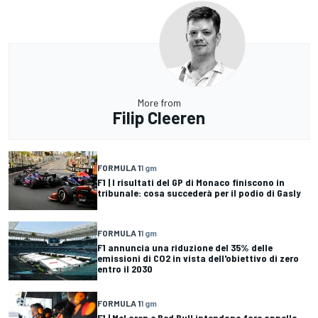
More from
Filip Cleeren
FORMULA 1
1 gm
F1 | I risultati del GP di Monaco finiscono in
tribunale: cosa succederà per il podio di Gasly
FORMULA 1
1 gm
F1 annuncia una riduzione del 35% delle
emissioni di CO2 in vista dell'obiettivo di zero
entro il 2030
FORMULA 1
1 gm
F1 | McLaren e Red Bull intendono fare appello