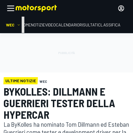
WEC
HOME
NOTIZIE
VIDEO
CALENDARIO
RISULTATI
CLASSIFICA
ULTIME NOTIZIE
WEC
BYKOLLES: DILLMANN E
GUERRIERI TESTER DELLA
HYPERCAR
La ByKolles ha nominato Tom Dillmann ed Esteban
Guerrieri come tester e development driver per la