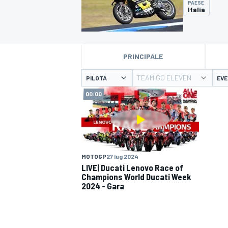
PAESE
MOTOGP
WEC
Italia
PRINCIPALE
TEAM GO ELEVEN
PILOTA
EV
00:00
WRC
MOTOGP
27 lug 2024
LIVE| Ducati Lenovo Race of
Champions World Ducati Week
2024 - Gara