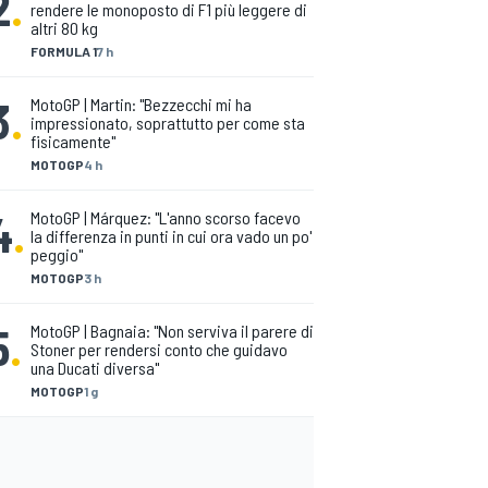
2
.
rendere le monoposto di F1 più leggere di
altri 80 kg
FORMULA 1
7 h
3
.
MotoGP | Martin: "Bezzecchi mi ha
impressionato, soprattutto per come sta
fisicamente"
MOTOGP
4 h
4
.
MotoGP | Márquez: "L'anno scorso facevo
la differenza in punti in cui ora vado un po'
peggio"
MOTOGP
3 h
5
.
MotoGP | Bagnaia: "Non serviva il parere di
Stoner per rendersi conto che guidavo
una Ducati diversa"
MOTOGP
1 g