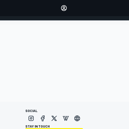
dei tuoi piloti preferiti
Fai sentire la tua voce
commentando l'articolo
ACCEDI
EDIZIONE
ITALIA
SOCIAL
STAY IN TOUCH