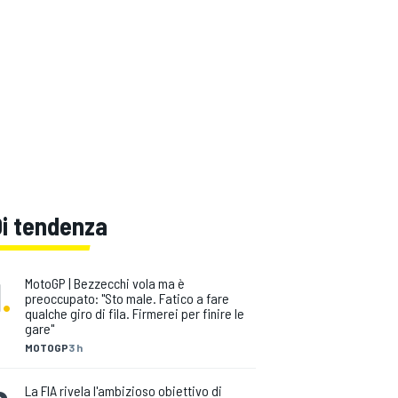
Di tendenza
1
.
MotoGP | Bezzecchi vola ma è
preoccupato: "Sto male. Fatico a fare
qualche giro di fila. Firmerei per finire le
gare"
MOTOGP
3 h
La FIA rivela l'ambizioso obiettivo di