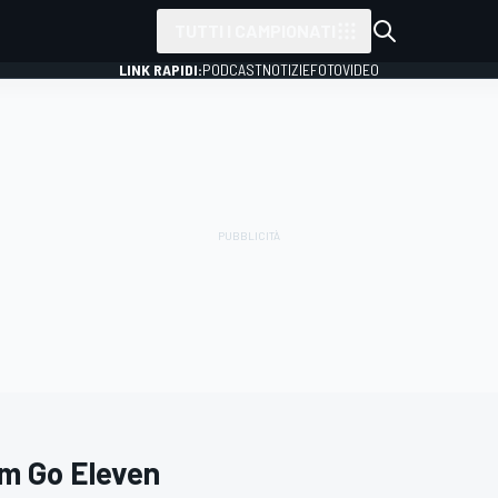
TUTTI I CAMPIONATI
LINK RAPIDI:
PODCAST
NOTIZIE
FOTO
VIDEO
m Go Eleven