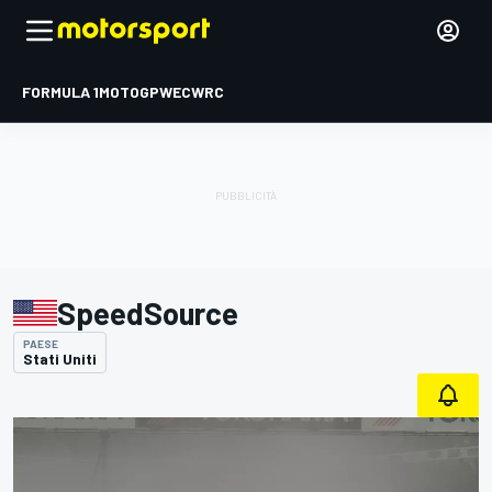
FORMULA 1
MOTOGP
WEC
WRC
SpeedSource
PAESE
Stati Uniti