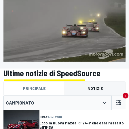
Ultime notizie di SpeedSource
PRINCIPALE
NOTIZIE
1
CAMPIONATO
IMSA
1 dic 2016
Ecco la nuova Mazda RT24-P che darà l’assalto
all’IMSA