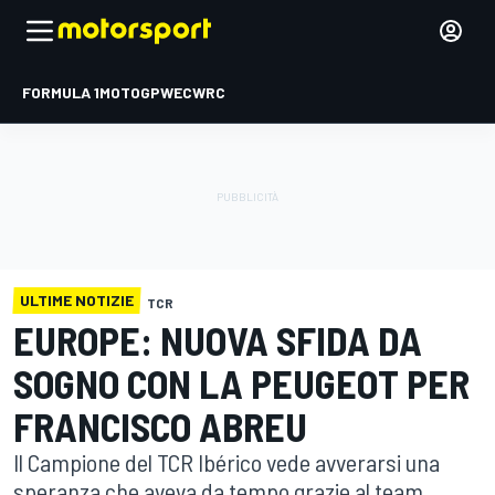
FORMULA 1
MOTOGP
WEC
WRC
ULTIME NOTIZIE
TCR
EUROPE: NUOVA SFIDA DA
SOGNO CON LA PEUGEOT PER
FRANCISCO ABREU
Il Campione del TCR Ibérico vede avverarsi una
speranza che aveva da tempo grazie al team