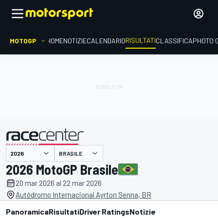
RISULTATI
MOTOGP
HOME
NOTIZIE
CALENDARIO
CLASSIFICA
PHOTO 
BRASILE
presentato da
2026 MotoGP Brasile
20 mar 2026 al 22 mar 2026
Autódromo Internacional Ayrton Senna, BR
Panoramica
Risultati
Driver Ratings
Notizie