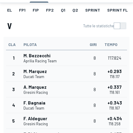
EL
FP1
FIP
FP2
Q1
Q2
SPRINT
SPRINT FL
V
Tutte le statistiche
CLA
PILOTA
GIRI
TEMPO
M. Bezzecchi
1
8
1'17.824
Aprilia Racing Team
M. Marquez
+0.293
2
8
Ducati Team
1'18.117
A. Marquez
+0.337
3
8
Gresini Racing
1'18.161
F. Bagnaia
+0.343
4
8
Ducati Team
1'18.167
F. Aldeguer
+0.434
5
8
Gresini Racing
1'18.258