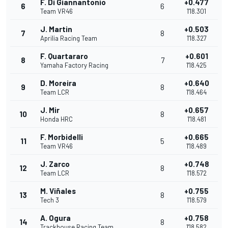
F. Di Giannantonio
+0.477
6
6
Team VR46
1'18.301
J. Martin
+0.503
7
8
Aprilia Racing Team
1'18.327
F. Quartararo
+0.601
8
7
Yamaha Factory Racing
1'18.425
D. Moreira
+0.640
9
8
Team LCR
1'18.464
J. Mir
+0.657
10
8
Honda HRC
1'18.481
F. Morbidelli
+0.665
11
5
Team VR46
1'18.489
J. Zarco
+0.748
12
8
Team LCR
1'18.572
M. Viñales
+0.755
13
8
Tech 3
1'18.579
A. Ogura
+0.758
14
8
Trackhouse Racing Team
1'18.582