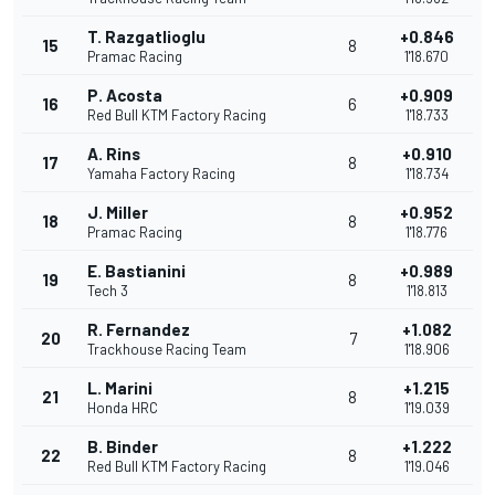
T. Razgatlioglu
+0.846
15
8
Pramac Racing
1'18.670
P. Acosta
+0.909
16
6
Red Bull KTM Factory Racing
1'18.733
A. Rins
+0.910
17
8
Yamaha Factory Racing
1'18.734
J. Miller
+0.952
18
8
Pramac Racing
1'18.776
E. Bastianini
+0.989
19
8
Tech 3
1'18.813
R. Fernandez
+1.082
20
7
Trackhouse Racing Team
1'18.906
L. Marini
+1.215
21
8
Honda HRC
1'19.039
B. Binder
+1.222
22
8
Red Bull KTM Factory Racing
1'19.046