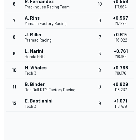
R. Fernandez
+0.556
6
10
Trackhouse Racing Team
1'17.964
A. Rins
+0.567
7
9
Yamaha Factory Racing
1'17.975
J. Miller
+0.614
8
7
Pramac Racing
1'18.022
L. Marini
+0.761
9
3
Honda HRC
1'18.169
M. Viñales
+0.768
10
8
Tech 3
1'18.176
B. Binder
+0.829
11
9
Red Bull KTM Factory Racing
1'18.237
E. Bastianini
+1.071
12
9
Tech 3
1'18.479