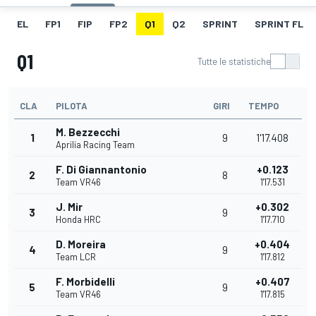
EL
FP1
FIP
FP2
Q1
Q2
SPRINT
SPRINT FL
Q1
Tutte le statistiche
CLA
PILOTA
GIRI
TEMPO
M. Bezzecchi
1
9
1'17.408
Aprilia Racing Team
F. Di Giannantonio
+0.123
2
8
Team VR46
1'17.531
J. Mir
+0.302
3
9
Honda HRC
1'17.710
D. Moreira
+0.404
4
9
Team LCR
1'17.812
F. Morbidelli
+0.407
5
9
Team VR46
1'17.815