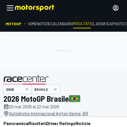
RISULTATI
MOTOGP
HOME
NOTIZIE
CALENDARIO
CLASSIFICA
PHOTO 
BRASILE
presentato da
2026 MotoGP Brasile
20 mar 2026 al 22 mar 2026
Autódromo Internacional Ayrton Senna, BR
Panoramica
Risultati
Driver Ratings
Notizie