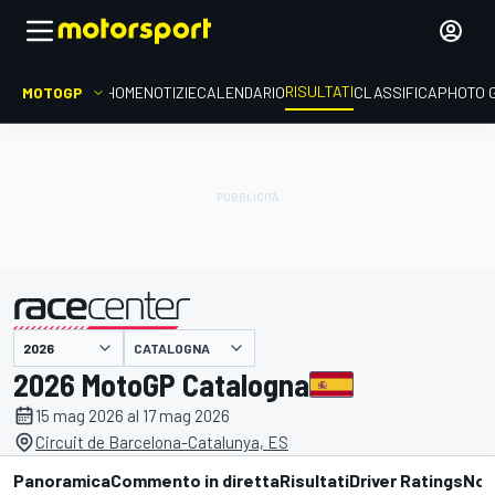
RISULTATI
MOTOGP
HOME
NOTIZIE
CALENDARIO
CLASSIFICA
PHOTO 
CATALOGNA
presentato da
2026 MotoGP Catalogna
15 mag 2026 al 17 mag 2026
Circuit de Barcelona-Catalunya, ES
Panoramica
Commento in diretta
Risultati
Driver Ratings
Not