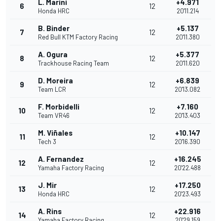
L. Marini
+4.971
6
12
Honda HRC
20'11.214
B. Binder
+5.137
7
12
Red Bull KTM Factory Racing
20'11.380
A. Ogura
+5.377
8
12
Trackhouse Racing Team
20'11.620
D. Moreira
+6.839
9
12
Team LCR
20'13.082
F. Morbidelli
+7.160
10
12
Team VR46
20'13.403
M. Viñales
+10.147
11
12
Tech 3
20'16.390
A. Fernandez
+16.245
12
12
Yamaha Factory Racing
20'22.488
J. Mir
+17.250
13
12
Honda HRC
20'23.493
A. Rins
+22.916
14
12
Yamaha Factory Racing
20'29.159