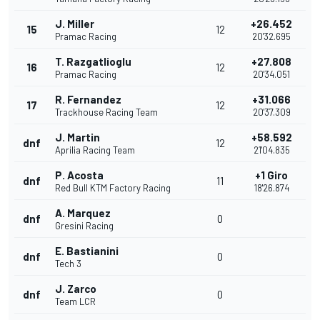
J. Miller
+26.452
15
12
Pramac Racing
20'32.695
T. Razgatlioglu
+27.808
16
12
Pramac Racing
20'34.051
R. Fernandez
+31.066
17
12
Trackhouse Racing Team
20'37.309
J. Martin
+58.592
dnf
12
Aprilia Racing Team
21'04.835
P. Acosta
+1 Giro
dnf
11
Red Bull KTM Factory Racing
18'26.874
A. Marquez
dnf
0
Gresini Racing
E. Bastianini
dnf
0
Tech 3
J. Zarco
dnf
0
Team LCR