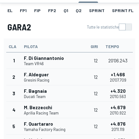
EL
FP1
FIP
FP2
Q1
Q2
SPRINT
SPRINT FL
GARA2
Tutte le statistiche
CLA
PILOTA
GIRI
TEMPO
F. Di Giannantonio
1
12
20'06.243
Team VR46
F. Aldeguer
+1.466
2
12
Gresini Racing
20'07.709
F. Bagnaia
+4.320
3
12
Ducati Team
20'10.563
M. Bezzecchi
+4.679
4
12
Aprilia Racing Team
20'10.922
F. Quartararo
+4.876
5
12
Yamaha Factory Racing
20'11.119