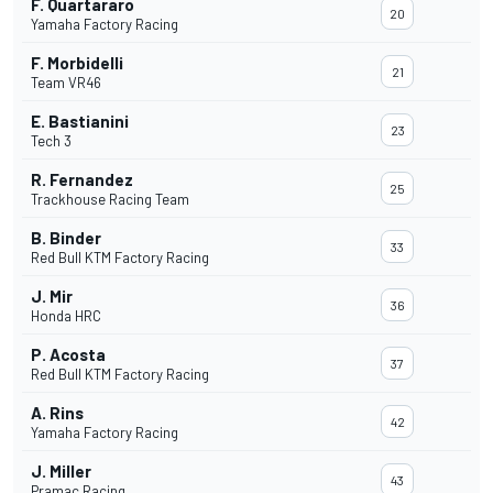
F. Quartararo
20
Yamaha Factory Racing
F. Morbidelli
21
Team VR46
E. Bastianini
23
Tech 3
R. Fernandez
25
Trackhouse Racing Team
B. Binder
33
Red Bull KTM Factory Racing
J. Mir
36
Honda HRC
P. Acosta
37
Red Bull KTM Factory Racing
A. Rins
42
Yamaha Factory Racing
J. Miller
43
Pramac Racing