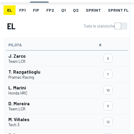
EL
FP1
FIP
FP2
Q1
Q2
SPRINT
SPRINT FL
EL
Tutte le statistiche
PILOTA
#
J. Zarco
5
Team LCR
T. Razgatlioglu
7
Pramac Racing
L. Marini
10
Honda HRC
D. Moreira
11
Team LCR
M. Viñales
12
Tech 3