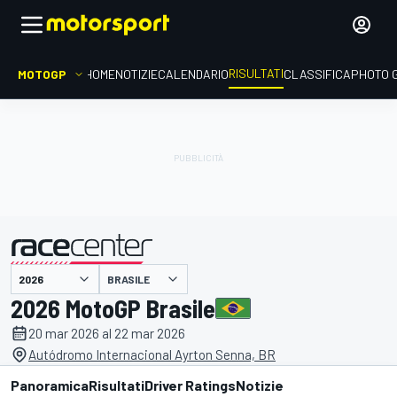
RISULTATI
MOTOGP
HOME
NOTIZIE
CALENDARIO
CLASSIFICA
PHOTO 
BRASILE
presentato da
2026 MotoGP Brasile
20 mar 2026 al 22 mar 2026
Autódromo Internacional Ayrton Senna, BR
Panoramica
Risultati
Driver Ratings
Notizie