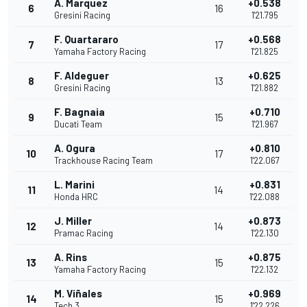
A. Marquez
+0.538
6
16
Gresini Racing
1'21.795
F. Quartararo
+0.568
7
17
Yamaha Factory Racing
1'21.825
F. Aldeguer
+0.625
8
13
Gresini Racing
1'21.882
F. Bagnaia
+0.710
9
15
Ducati Team
1'21.967
A. Ogura
+0.810
10
17
Trackhouse Racing Team
1'22.067
L. Marini
+0.831
11
14
Honda HRC
1'22.088
J. Miller
+0.873
12
14
Pramac Racing
1'22.130
A. Rins
+0.875
13
15
Yamaha Factory Racing
1'22.132
M. Viñales
+0.969
14
15
Tech 3
1'22.226