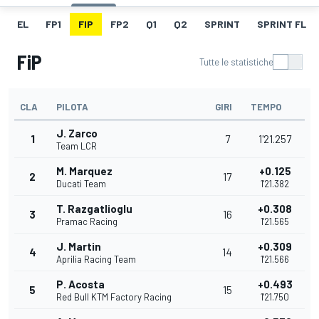
EL
FP1
FIP
FP2
Q1
Q2
SPRINT
SPRINT FL
FiP
Tutte le statistiche
CLA
PILOTA
GIRI
TEMPO
J. Zarco
1
7
1'21.257
Team LCR
M. Marquez
+0.125
2
17
Ducati Team
1'21.382
T. Razgatlioglu
+0.308
3
16
Pramac Racing
1'21.565
J. Martin
+0.309
4
14
Aprilia Racing Team
1'21.566
P. Acosta
+0.493
5
15
Red Bull KTM Factory Racing
1'21.750