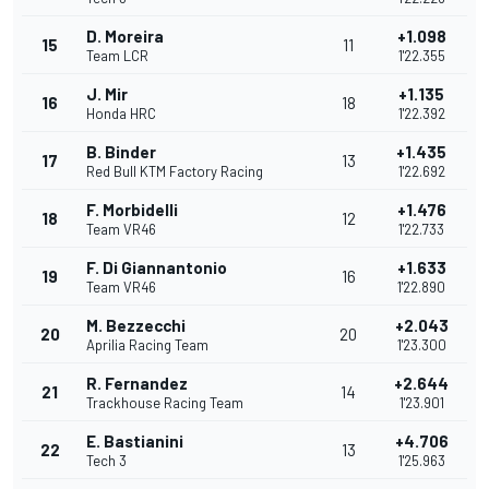
D. Moreira
+1.098
15
11
Team LCR
1'22.355
J. Mir
+1.135
16
18
Honda HRC
1'22.392
B. Binder
+1.435
17
13
Red Bull KTM Factory Racing
1'22.692
F. Morbidelli
+1.476
18
12
Team VR46
1'22.733
F. Di Giannantonio
+1.633
19
16
Team VR46
1'22.890
M. Bezzecchi
+2.043
20
20
Aprilia Racing Team
1'23.300
R. Fernandez
+2.644
21
14
Trackhouse Racing Team
1'23.901
E. Bastianini
+4.706
22
13
Tech 3
1'25.963