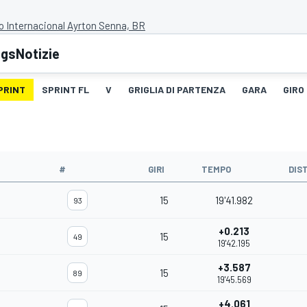
 Internacional Ayrton Senna, BR
ngs
Notizie
PRINT
SPRINT FL
V
GRIGLIA DI PARTENZA
GARA
GIRO
#
GIRI
TEMPO
DIS
15
19'41.982
93
+0.213
15
49
19'42.195
+3.587
15
89
19'45.569
+4.061