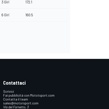
3 Giri
172.1
6 Giri
160.5
Contattaci
Scrivici
Fai pubblicità con Mototsport.com
Contatta il team
sales@motorsport.com
Via del Fornetto, 3