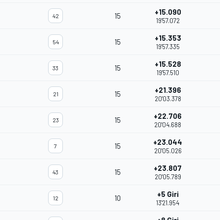
+15.090
15
42
19'57.072
+15.353
15
54
19'57.335
+15.528
15
33
19'57.510
+21.396
15
21
20'03.378
+22.706
15
23
20'04.688
+23.044
15
7
20'05.026
+23.807
15
43
20'05.789
+5 Giri
10
12
13'21.954