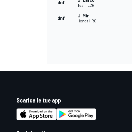
J. Zarco
dnf
Team LCR
J. Mir
dnf
Honda HRC
Scarica le tue app
ENDURANCE/GT