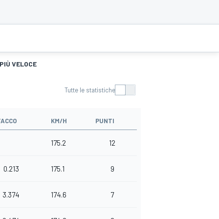
 PIÙ VELOCE
Tutte le statistiche
TACCO
KM/H
PUNTI
175.2
12
0.213
175.1
9
3.374
174.6
7