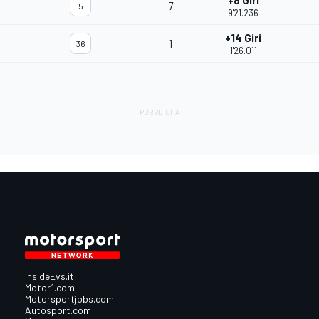
+8 Giri
7
5
9'21.236
+14 Giri
1
36
1'26.011
InsideEvs.it
Motor1.com
Motorsportjobs.com
Autosport.com