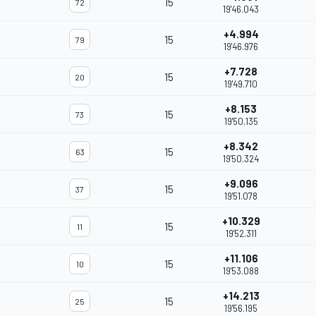
15
72
19'46.043
+4.994
15
79
19'46.976
+7.728
15
20
19'49.710
+8.153
15
73
19'50.135
+8.342
15
63
19'50.324
+9.096
15
37
19'51.078
+10.329
15
11
19'52.311
+11.106
15
10
19'53.088
+14.213
15
25
19'56.195