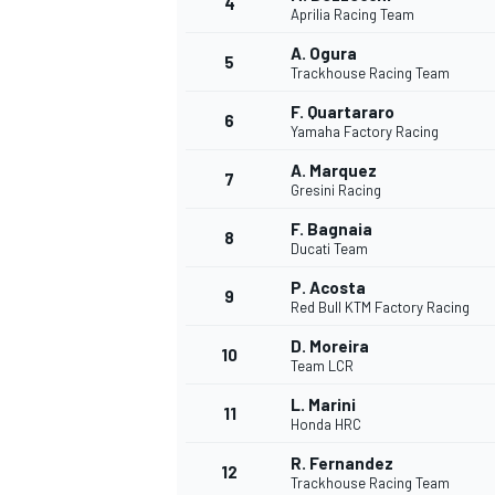
4
Aprilia Racing Team
A. Ogura
5
Trackhouse Racing Team
F. Quartararo
6
Yamaha Factory Racing
A. Marquez
7
Gresini Racing
F. Bagnaia
8
Ducati Team
P. Acosta
9
Red Bull KTM Factory Racing
D. Moreira
10
Team LCR
L. Marini
11
Honda HRC
R. Fernandez
MONOPOSTO
12
Trackhouse Racing Team