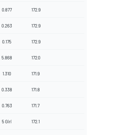
0.877
172.9
0.263
172.9
0.175
172.9
5.868
172.0
1.310
171.9
0.338
171.8
0.763
171.7
5 Giri
172.1