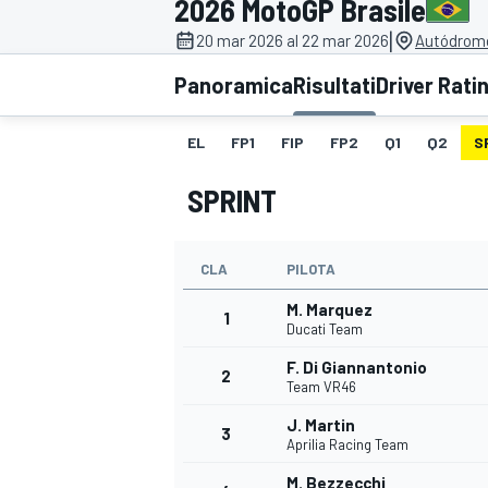
2026 MotoGP Brasile
MOTOGP
WEC
|
20 mar 2026 al 22 mar 2026
Autódromo
Panoramica
Risultati
Driver Rati
EL
FP1
FIP
FP2
Q1
Q2
S
SPRINT
CLA
PILOTA
WRC
M. Marquez
1
Ducati Team
F. Di Giannantonio
2
Team VR46
J. Martin
3
Aprilia Racing Team
M. Bezzecchi