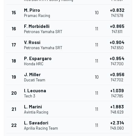
M. Pirro
+0.832
15
10
Pramac Racing
1'47.578
F. Morbidelli
+0.865
16
11
Petronas Yamaha SRT
1'47.611
V. Rossi
+0.904
17
11
Petronas Yamaha SRT
1'47.650
P. Espargaro
+0.954
18
11
Honda HRC
1'47.700
J. Miller
+0.956
19
10
Ducati Team
1'47.702
I. Lecuona
+1.039
20
11
Tech 3
1'47.785
L. Marini
+1.883
21
11
Avintia Racing
1'48.629
L. Savadori
+2.314
22
11
Aprilia Racing Team
1'49.060