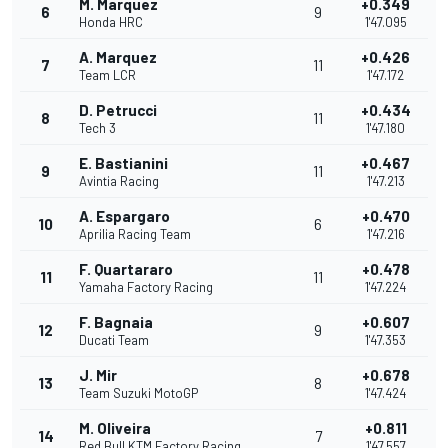
M. Marquez
+0.349
6
9
Honda HRC
1'47.095
A. Marquez
+0.426
7
11
Team LCR
1'47.172
D. Petrucci
+0.434
8
11
Tech 3
1'47.180
E. Bastianini
+0.467
9
11
Avintia Racing
1'47.213
A. Espargaro
+0.470
10
6
Aprilia Racing Team
1'47.216
F. Quartararo
+0.478
11
11
Yamaha Factory Racing
1'47.224
F. Bagnaia
+0.607
12
9
Ducati Team
1'47.353
J. Mir
+0.678
13
8
Team Suzuki MotoGP
1'47.424
M. Oliveira
+0.811
14
7
Red Bull KTM Factory Racing
1'47.557