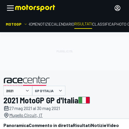
RISULTATI
MOTOGP
HOME
NOTIZIE
CALENDARIO
CLASSIFICA
PHOTO 
GP D'ITALIA
presentato da
2021 MotoGP GP d'Italia
27 mag 2021 al 30 mag 2021
Mugello Circuit, IT
Panoramica
Commento in diretta
Risultati
Notizie
Video