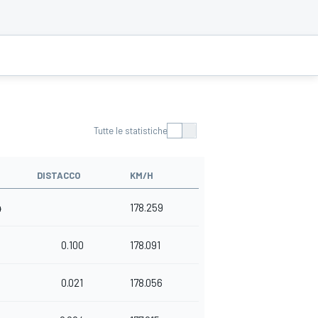
Tutte le statistiche
DISTACCO
KM/H
4
178.259
0.100
178.091
0.021
178.056
5