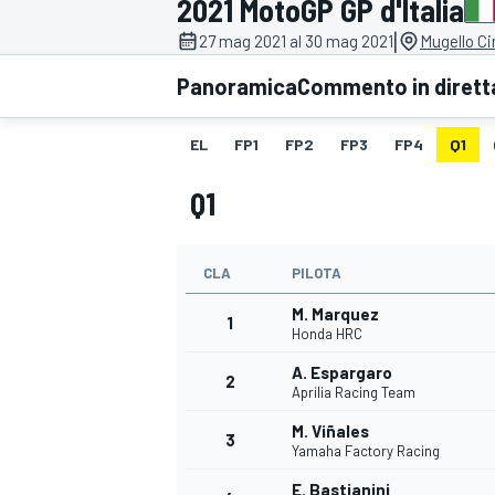
2021 MotoGP GP d'Italia
MOTOGP
WEC
|
27 mag 2021 al 30 mag 2021
Mugello Cir
Panoramica
Commento in dirett
EL
FP1
FP2
FP3
FP4
Q1
Q1
CLA
PILOTA
WRC
M. Marquez
1
Honda HRC
A. Espargaro
2
Aprilia Racing Team
M. Viñales
3
Yamaha Factory Racing
E. Bastianini