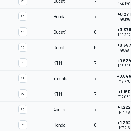
Ducati
7
23
1'46.129
+0.271
Honda
7
30
1'46.195
+0.37
Ducati
6
51
1'46.302
+0.55
Ducati
6
10
1'46.481
+0.62
KTM
7
9
1'46.548
+0.84
Yamaha
7
46
1'46.770
+1.160
KTM
7
27
1'47.084
+1.222
Aprilia
7
32
1'47.146
+1.292
Honda
6
73
1'47.216