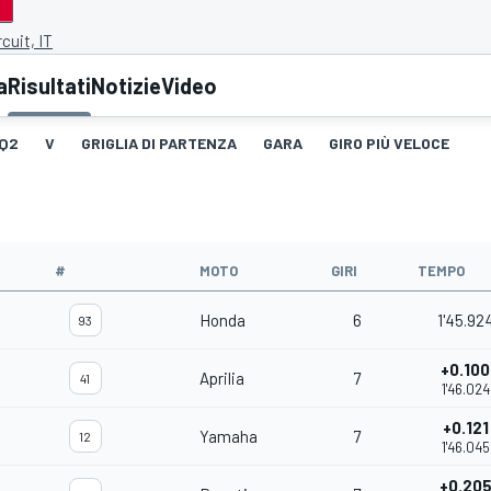
cuit, IT
a
Risultati
Notizie
Video
Q2
V
GRIGLIA DI PARTENZA
GARA
GIRO PIÙ VELOCE
#
MOTO
GIRI
TEMPO
Honda
6
1'45.92
93
+0.100
Aprilia
7
41
1'46.024
+0.121
Yamaha
7
12
1'46.045
+0.20