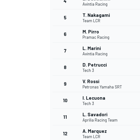
4
Avintia Racing
T. Nakagami
5
Team LCR
M. Pirro
6
Pramac Racing
L. Marini
7
Avintia Racing
D. Petrucci
8
Tech 3
V. Rossi
9
Petronas Yamaha SRT
I. Lecuona
10
Tech 3
L. Savadori
11
Aprilia Racing Team
A. Marquez
MONOPOSTO
12
Team LCR