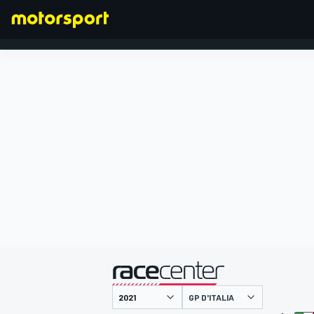
FORMULA 1
presentato da
GP D'ITALIA