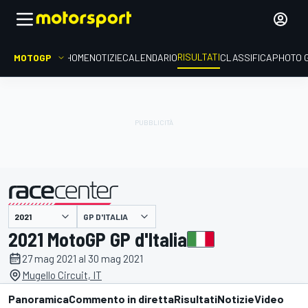
RISULTATI
MOTOGP
HOME
NOTIZIE
CALENDARIO
CLASSIFICA
PHOTO 
GP D'ITALIA
presentato da
2021 MotoGP GP d'Italia
27 mag 2021 al 30 mag 2021
Mugello Circuit, IT
Panoramica
Commento in diretta
Risultati
Notizie
Video