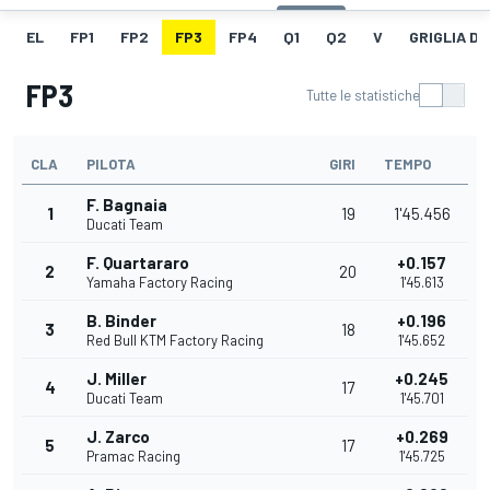
EL
FP1
FP2
FP3
FP4
Q1
Q2
V
GRIGLIA D
FP3
Tutte le statistiche
CLA
PILOTA
GIRI
TEMPO
F. Bagnaia
1
19
1'45.456
Ducati Team
F. Quartararo
+0.157
2
20
Yamaha Factory Racing
1'45.613
B. Binder
+0.196
3
18
Red Bull KTM Factory Racing
1'45.652
J. Miller
+0.245
4
17
Ducati Team
1'45.701
J. Zarco
+0.269
5
17
Pramac Racing
1'45.725