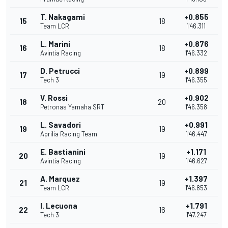
T. Nakagami
+0.855
15
18
Team LCR
1'46.311
L. Marini
+0.876
16
18
Avintia Racing
1'46.332
D. Petrucci
+0.899
17
19
Tech 3
1'46.355
V. Rossi
+0.902
18
20
Petronas Yamaha SRT
1'46.358
L. Savadori
+0.991
19
19
Aprilia Racing Team
1'46.447
E. Bastianini
+1.171
20
19
Avintia Racing
1'46.627
A. Marquez
+1.397
21
19
Team LCR
1'46.853
I. Lecuona
+1.791
22
16
Tech 3
1'47.247