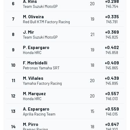
A. Rins
+0.298
6
20
Team Suzuki MotoGP
1'45.754
M. Oliveira
+0.335
7
19
Red Bull KTM Factory Racing
1'45.791
J. Mir
+0.369
8
21
Team Suzuki MotoGP
1'45.825
P. Espargaro
+0.402
9
19
Honda HRC
1'45.858
F. Morbidelli
+0.409
10
18
Petronas Yamaha SRT
1'45.865
M. Viñales
+0.439
11
20
Yamaha Factory Racing
1'45.895
M. Marquez
+0.557
12
20
Honda HRC
1'46.013
A. Espargaro
+0.559
13
15
Aprilia Racing Team
1'46.015
M. Pirro
+0.647
14
18
Pramac Racing
1'46.103