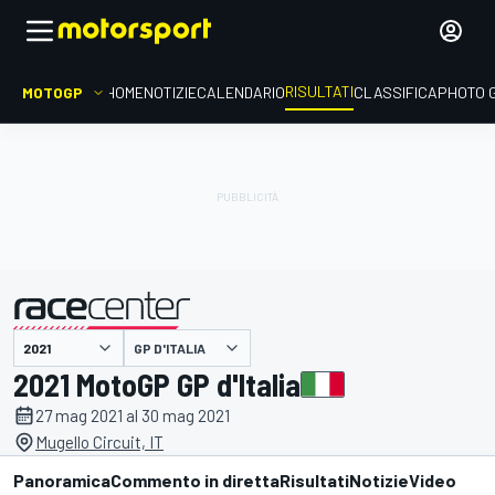
RISULTATI
MOTOGP
HOME
NOTIZIE
CALENDARIO
CLASSIFICA
PHOTO 
GP D'ITALIA
presentato da
2021 MotoGP GP d'Italia
27 mag 2021 al 30 mag 2021
Mugello Circuit, IT
Panoramica
Commento in diretta
Risultati
Notizie
Video