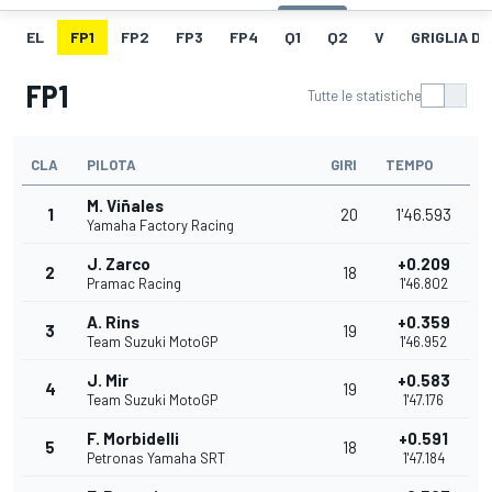
EL
FP1
FP2
FP3
FP4
Q1
Q2
V
GRIGLIA D
FP1
Tutte le statistiche
CLA
PILOTA
GIRI
TEMPO
M. Viñales
1
20
1'46.593
Yamaha Factory Racing
J. Zarco
+0.209
2
18
Pramac Racing
1'46.802
A. Rins
+0.359
3
19
Team Suzuki MotoGP
1'46.952
J. Mir
+0.583
4
19
Team Suzuki MotoGP
1'47.176
F. Morbidelli
+0.591
5
18
Petronas Yamaha SRT
1'47.184