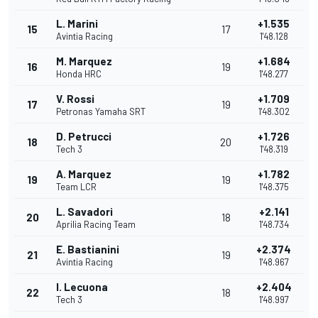
L. Marini
+1.535
15
17
Avintia Racing
1'48.128
M. Marquez
+1.684
16
19
Honda HRC
1'48.277
V. Rossi
+1.709
17
19
Petronas Yamaha SRT
1'48.302
D. Petrucci
+1.726
18
20
Tech 3
1'48.319
A. Marquez
+1.782
19
19
Team LCR
1'48.375
L. Savadori
+2.141
20
18
Aprilia Racing Team
1'48.734
E. Bastianini
+2.374
21
19
Avintia Racing
1'48.967
I. Lecuona
+2.404
22
18
Tech 3
1'48.997