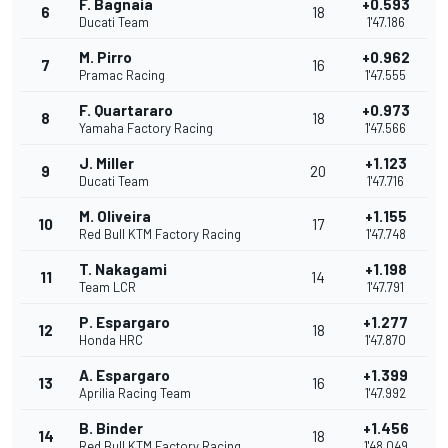
F. Bagnaia
+0.593
6
18
Ducati Team
1'47.186
M. Pirro
+0.962
7
16
Pramac Racing
1'47.555
F. Quartararo
+0.973
8
18
Yamaha Factory Racing
1'47.566
J. Miller
+1.123
9
20
Ducati Team
1'47.716
M. Oliveira
+1.155
10
17
Red Bull KTM Factory Racing
1'47.748
T. Nakagami
+1.198
11
14
Team LCR
1'47.791
P. Espargaro
+1.277
12
18
Honda HRC
1'47.870
A. Espargaro
+1.399
13
16
Aprilia Racing Team
1'47.992
B. Binder
+1.456
14
18
Red Bull KTM Factory Racing
1'48.049