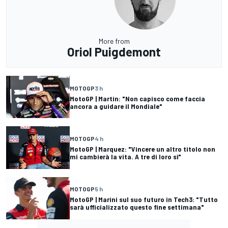
More from
Oriol Puigdemont
MOTOGP
3 h
MotoGP | Martin: "Non capisco come faccia
ancora a guidare il Mondiale"
MOTOGP
4 h
MotoGP | Marquez: "Vincere un altro titolo non
mi cambierà la vita. A tre di loro sì"
MOTOGP
5 h
MotoGP | Marini sul suo futuro in Tech3: "Tutto
sarà ufficializzato questo fine settimana"