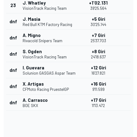
J. Whatley
+1'02.131
23
VisionTrack Racing Team
39'25.564
J. Masia
+5 Giri
dnf
Red Bull KTM Factory Racing
30'25.144
A. Migno
+7 Giri
dnf
Rivacold Snipers Team
25'37.703
S. Ogden
+8 Giri
dnf
VisionTrack Racing Team
24'18.637
I. Guevara
+12 Giri
dnf
Solunion GASGAS Aspar Team
16'27.821
X. Artigas
+16 Giri
dnf
CFMoto Racing PruestelGP
9'11.599
A. Carrasco
+17 Giri
dnf
BOE SKX
11'13.472