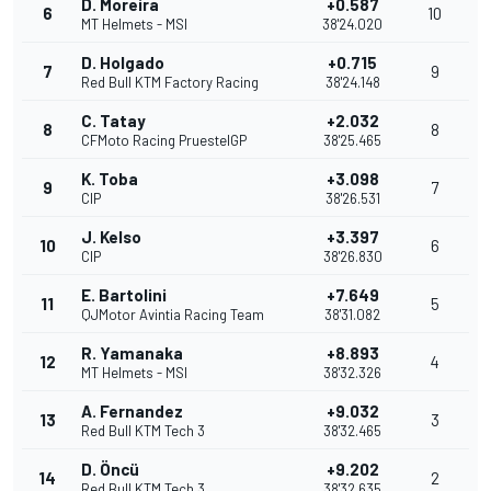
D. Moreira
+0.587
6
10
MT Helmets - MSI
38'24.020
D. Holgado
+0.715
7
9
Red Bull KTM Factory Racing
38'24.148
C. Tatay
+2.032
8
8
CFMoto Racing PruestelGP
38'25.465
K. Toba
+3.098
9
7
CIP
38'26.531
J. Kelso
+3.397
10
6
CIP
38'26.830
E. Bartolini
+7.649
11
5
QJMotor Avintia Racing Team
38'31.082
R. Yamanaka
+8.893
12
4
MT Helmets - MSI
38'32.326
A. Fernandez
+9.032
13
3
Red Bull KTM Tech 3
38'32.465
D. Öncü
+9.202
14
2
Red Bull KTM Tech 3
38'32.635