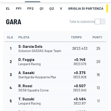
EL
FP1
FP2
Q1
Q2
V
GRIGLIA DI PARTENZA
GARA
Tutte le statistiche
CLA
PILOTA
TEMPO
PUNTI
S. Garcia Dols
1
38'23.433
25
Solunion GASGAS Aspar Team
D. Foggia
+0.146
2
20
Leopard Racing
38'23.579
A. Sasaki
+0.375
3
16
Sterilgarda Husqvarna Max
38'23.808
R. Rossi
+0.507
4
13
SIC58 Squadra Corse
38'23.940
T. Suzuki
+0.484
5
11
Leopard Racing
38'23.917