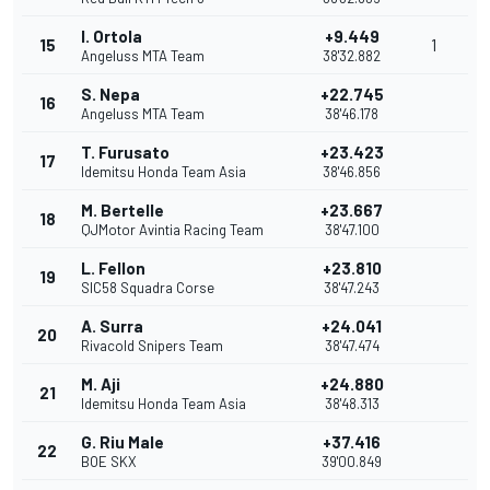
I. Ortola
+9.449
15
1
Angeluss MTA Team
38'32.882
S. Nepa
+22.745
16
Angeluss MTA Team
38'46.178
T. Furusato
+23.423
17
Idemitsu Honda Team Asia
38'46.856
M. Bertelle
+23.667
18
QJMotor Avintia Racing Team
38'47.100
L. Fellon
+23.810
19
SIC58 Squadra Corse
38'47.243
A. Surra
+24.041
20
Rivacold Snipers Team
38'47.474
M. Aji
+24.880
21
Idemitsu Honda Team Asia
38'48.313
G. Riu Male
+37.416
22
BOE SKX
39'00.849