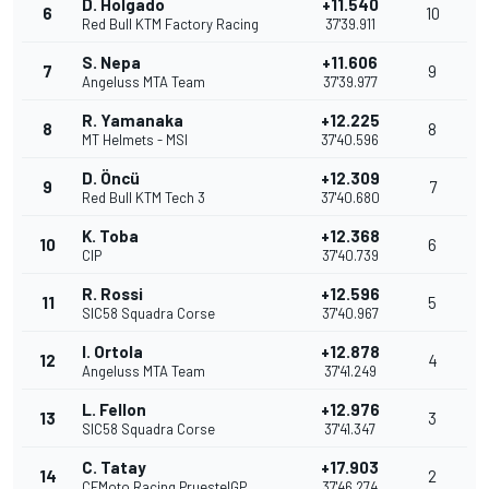
D. Holgado
+11.540
6
10
Red Bull KTM Factory Racing
37'39.911
S. Nepa
+11.606
7
9
Angeluss MTA Team
37'39.977
R. Yamanaka
+12.225
8
8
MT Helmets - MSI
37'40.596
D. Öncü
+12.309
9
7
Red Bull KTM Tech 3
37'40.680
K. Toba
+12.368
10
6
CIP
37'40.739
R. Rossi
+12.596
11
5
SIC58 Squadra Corse
37'40.967
I. Ortola
+12.878
12
4
Angeluss MTA Team
37'41.249
L. Fellon
+12.976
13
3
SIC58 Squadra Corse
37'41.347
C. Tatay
+17.903
14
2
CFMoto Racing PruestelGP
37'46.274