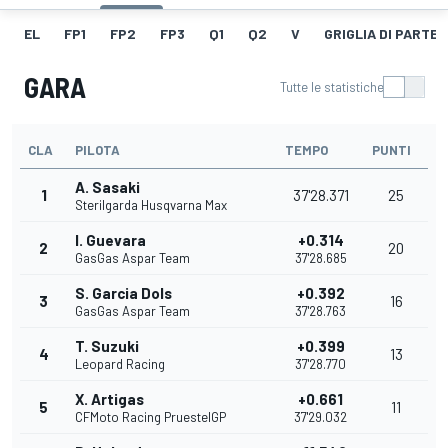
EL
FP1
FP2
FP3
Q1
Q2
V
GRIGLIA DI PARTE
GARA
Tutte le statistiche
CLA
PILOTA
TEMPO
PUNTI
A. Sasaki
1
37'28.371
25
Sterilgarda Husqvarna Max
I. Guevara
+0.314
2
20
GasGas Aspar Team
37'28.685
S. Garcia Dols
+0.392
3
16
GasGas Aspar Team
37'28.763
T. Suzuki
+0.399
4
13
Leopard Racing
37'28.770
X. Artigas
+0.661
5
11
CFMoto Racing PruestelGP
37'29.032