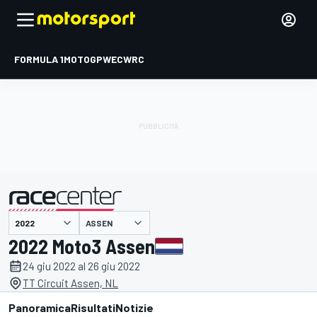
FORMULA 1
MOTOGP
WEC
WRC
ASSEN
presentato da
2022 Moto3 Assen
24 giu 2022 al 26 giu 2022
TT Circuit Assen, NL
Panoramica
Risultati
Notizie