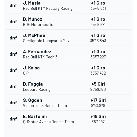
J. Masia
+1 Giro
dnf
Red Bull KTM Factory Racing
35'46.531
D. Munoz
+1 Giro
dnf
BOE Motorsports
35'46.671
J. McPhee
+1 Giro
dnf
Sterilgarda Husqvarna Max
35'46.843
A. Fernandez
+1 Giro
dnf
Red Bull KTM Tech 3
35'57.227
J. Kelso
+1 Giro
dnf
CIP
35'57.492
D. Foggia
+5 Giri
dnf
Leopard Racing
28'59.180
S. Ogden
+17 Giri
dnf
VisionTrack Racing Team
8'40.879
E. Bartolini
+18 Giri
dnf
QJMotor Avintia Racing Team
6'57.997