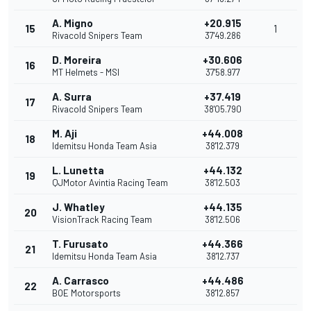
A. Migno
+20.915
15
1
Rivacold Snipers Team
37'49.286
D. Moreira
+30.606
16
MT Helmets - MSI
37'58.977
A. Surra
+37.419
17
Rivacold Snipers Team
38'05.790
M. Aji
+44.008
18
Idemitsu Honda Team Asia
38'12.379
L. Lunetta
+44.132
19
QJMotor Avintia Racing Team
38'12.503
J. Whatley
+44.135
20
VisionTrack Racing Team
38'12.506
T. Furusato
+44.366
21
Idemitsu Honda Team Asia
38'12.737
A. Carrasco
+44.486
22
BOE Motorsports
38'12.857