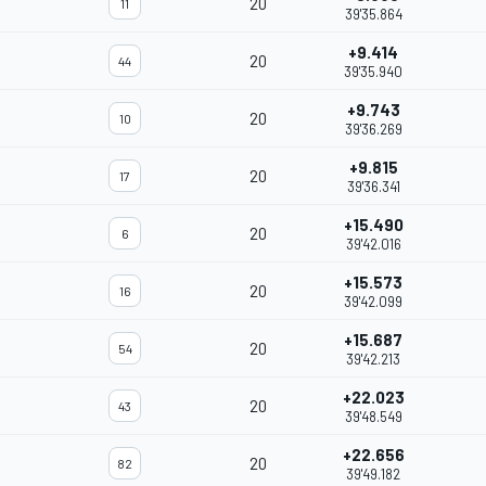
20
11
39'35.864
+9.414
20
44
39'35.940
+9.743
20
10
39'36.269
+9.815
20
17
39'36.341
+15.490
20
6
39'42.016
+15.573
20
16
39'42.099
+15.687
20
54
39'42.213
+22.023
20
43
39'48.549
+22.656
20
82
39'49.182