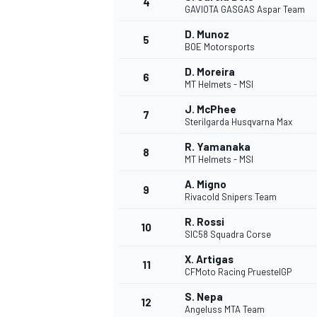
4
GAVIOTA GASGAS Aspar Team
D. Munoz
5
BOE Motorsports
D. Moreira
6
MT Helmets - MSI
J. McPhee
7
Sterilgarda Husqvarna Max
R. Yamanaka
8
MT Helmets - MSI
A. Migno
9
Rivacold Snipers Team
R. Rossi
10
SIC58 Squadra Corse
X. Artigas
11
CFMoto Racing PruestelGP
S. Nepa
MONOPOSTO
12
Angeluss MTA Team