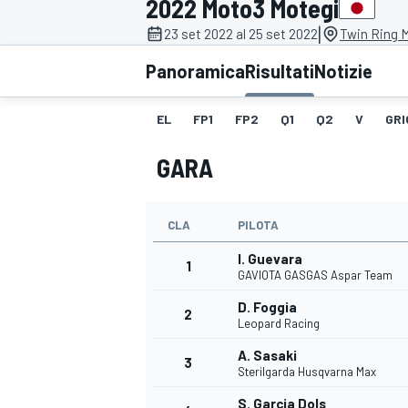
2022 Moto3 Motegi
MOTOGP
WEC
|
23 set 2022 al 25 set 2022
Twin Ring M
Panoramica
Risultati
Notizie
EL
FP1
FP2
Q1
Q2
V
GRI
GARA
CLA
PILOTA
WRC
I. Guevara
1
GAVIOTA GASGAS Aspar Team
D. Foggia
2
Leopard Racing
A. Sasaki
3
Sterilgarda Husqvarna Max
S. Garcia Dols