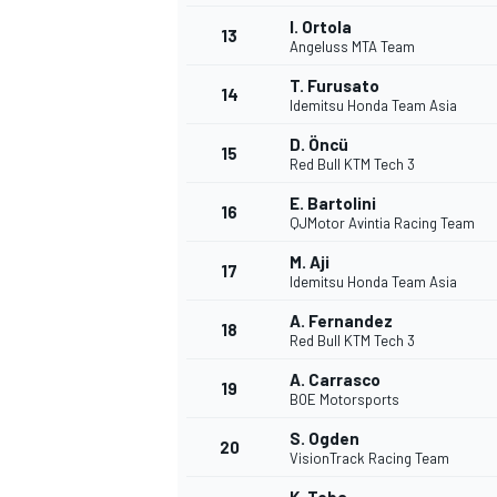
I. Ortola
13
Angeluss MTA Team
T. Furusato
14
Idemitsu Honda Team Asia
D. Öncü
15
Red Bull KTM Tech 3
E. Bartolini
16
QJMotor Avintia Racing Team
M. Aji
17
Idemitsu Honda Team Asia
A. Fernandez
18
Red Bull KTM Tech 3
A. Carrasco
19
BOE Motorsports
S. Ogden
20
VisionTrack Racing Team