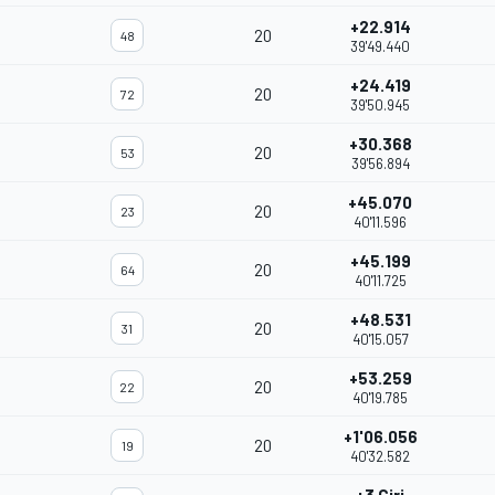
+22.914
20
48
39'49.440
+24.419
20
72
39'50.945
+30.368
20
53
39'56.894
+45.070
20
23
40'11.596
+45.199
20
64
40'11.725
+48.531
20
31
40'15.057
+53.259
20
22
40'19.785
+1'06.056
20
19
40'32.582