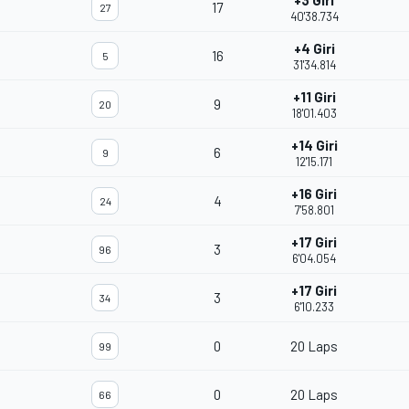
+3 Giri
17
27
40'38.734
+4 Giri
16
5
31'34.814
+11 Giri
9
20
18'01.403
+14 Giri
6
9
12'15.171
+16 Giri
4
24
7'58.801
+17 Giri
3
96
6'04.054
+17 Giri
3
34
6'10.233
0
20 Laps
99
0
20 Laps
66