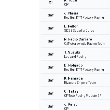
K. Toba
21
CIP
J. Masia
dnf
Red Bull KTM Factory Racing
L. Fellon
dnf
SIC58 Squadra Corse
N. Fabio Carraro
dnf
QJMotor Avintia Racing Team
T. Suzuki
dnf
Leopard Racing
D. Holgado
dnf
Red Bull KTM Factory Racing
K. Hamada
dnf
Rivacold Snipers Team
ENDURANCE/GT
C. Tatay
dnf
CFMoto Racing PruestelGP
J. Kelso
dnf
CIP