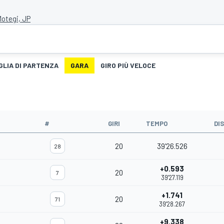
otegi, JP
GLIA DI PARTENZA
GARA
GIRO PIÙ VELOCE
#
GIRI
TEMPO
DI
20
39'26.526
28
+0.593
20
7
39'27.119
+1.741
20
71
39'28.267
+9.338