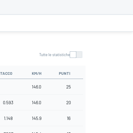
Tutte le statistiche
STACCO
KM/H
PUNTI
146.0
25
0.593
146.0
20
1.148
145.9
16