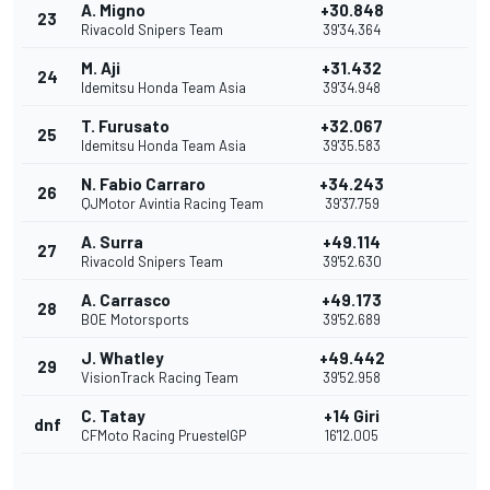
A. Migno
+30.848
23
Rivacold Snipers Team
39'34.364
M. Aji
+31.432
24
Idemitsu Honda Team Asia
39'34.948
T. Furusato
+32.067
25
Idemitsu Honda Team Asia
39'35.583
N. Fabio Carraro
+34.243
26
QJMotor Avintia Racing Team
39'37.759
A. Surra
+49.114
27
Rivacold Snipers Team
39'52.630
A. Carrasco
+49.173
28
BOE Motorsports
39'52.689
J. Whatley
+49.442
29
VisionTrack Racing Team
39'52.958
C. Tatay
+14 Giri
dnf
CFMoto Racing PruestelGP
16'12.005