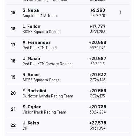
S. Nepa
+9.260
15
1
Angeluss MTA Team
39'12.776
L. Fellon
+17.777
16
SIC58 Squadra Corse
39'21.293
A. Fernandez
+20.558
17
Red Bull KTM Tech 3
39'24.074
J. Masia
+20.597
18
Red Bull KTM Factory Racing
39'24.113
R. Rossi
+20.632
19
SIC58 Squadra Corse
39'24.148
E. Bartolini
+20.659
20
QJMotor Avintia Racing Team
39'24.175
S. Ogden
+20.738
21
VisionTrack Racing Team
39'24.254
J. Kelso
+27.578
22
CIP
39'31.094