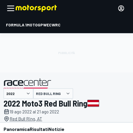
FORMULA 1
MOTOGP
WEC
WRC
RED BULL RING
presentato da
2022 Moto3 Red Bull Ring
19 ago 2022 al 21 ago 2022
Red Bull Ring, AT
Panoramica
Risultati
Notizie