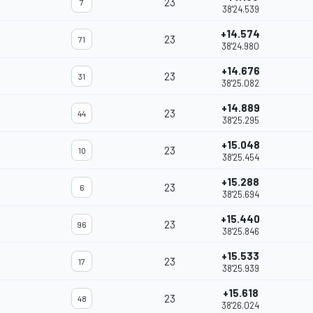
23
7
38'24.539
+14.574
23
71
38'24.980
+14.676
23
31
38'25.082
+14.889
23
44
38'25.295
+15.048
23
10
38'25.454
+15.288
23
6
38'25.694
+15.440
23
96
38'25.846
+15.533
23
17
38'25.939
+15.618
23
48
38'26.024