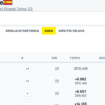
mo
uit Ricardo Tormo, ES
GRIGLIA DI PARTENZA
GARA
GIRO PIÙ VELOCE
#
GIRI
TEMPO
DIS
23
38'10.406
28
+0.062
23
53
38'10.468
+6.557
23
11
38'16.963
+14.133