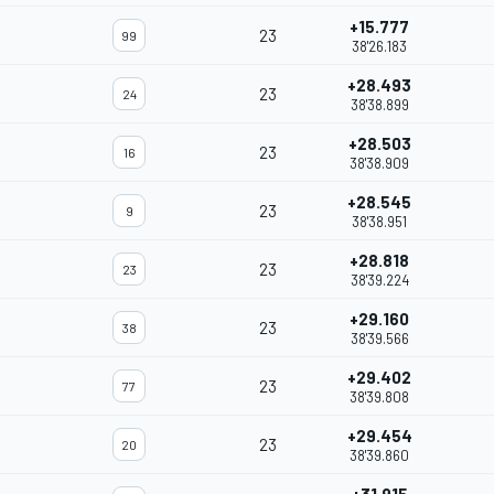
+15.777
23
99
38'26.183
+28.493
23
24
38'38.899
+28.503
23
16
38'38.909
+28.545
23
9
38'38.951
+28.818
23
23
38'39.224
+29.160
23
38
38'39.566
+29.402
23
77
38'39.808
+29.454
23
20
38'39.860