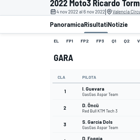
2022 Moto3 Ricardo Tor
MOTOGP
WEC
|
4 nov 2022 al 6 nov 2022
Valencia Circ
Panoramica
Risultati
Notizie
EL
FP1
FP2
FP3
Q1
Q2
V
GARA
CLA
PILOTA
WRC
I. Guevara
1
GasGas Aspar Team
D. Öncü
2
Red Bull KTM Tech 3
S. Garcia Dols
3
GasGas Aspar Team
D. Foggia