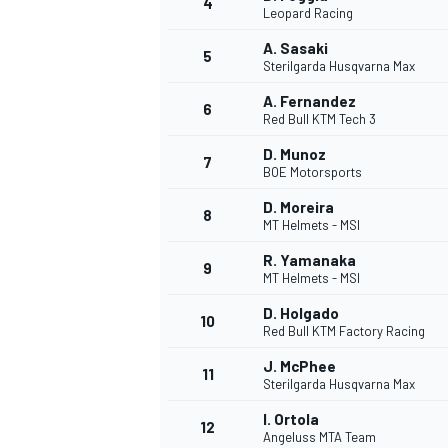
4
Leopard Racing
A. Sasaki
5
Sterilgarda Husqvarna Max
A. Fernandez
6
Red Bull KTM Tech 3
D. Munoz
7
BOE Motorsports
D. Moreira
8
MT Helmets - MSI
R. Yamanaka
9
MT Helmets - MSI
D. Holgado
10
Red Bull KTM Factory Racing
J. McPhee
11
Sterilgarda Husqvarna Max
I. Ortola
MONOPOSTO
12
Angeluss MTA Team