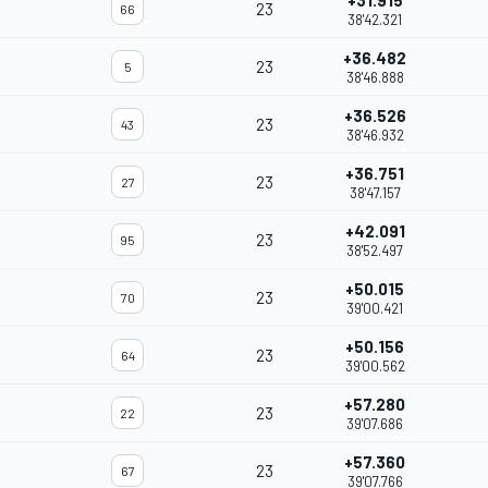
+31.915
23
66
38'42.321
+36.482
23
5
38'46.888
+36.526
23
43
38'46.932
+36.751
23
27
38'47.157
+42.091
23
95
38'52.497
+50.015
23
70
39'00.421
+50.156
23
64
39'00.562
+57.280
23
22
39'07.686
+57.360
23
67
39'07.766