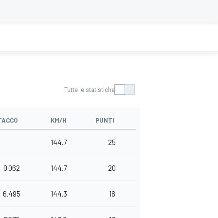
Tutte le statistiche
TACCO
KM/H
PUNTI
144.7
25
0.062
144.7
20
6.495
144.3
16