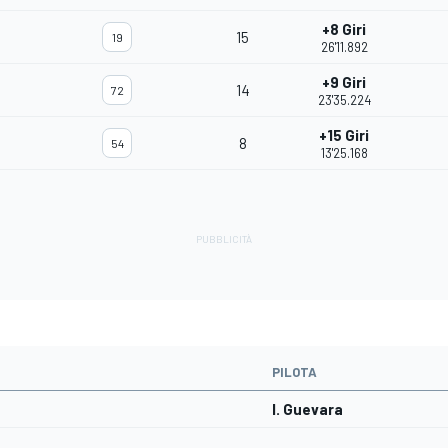
+8 Giri
15
19
26'11.892
+9 Giri
14
72
23'35.224
+15 Giri
8
54
13'25.168
PILOTA
I. Guevara