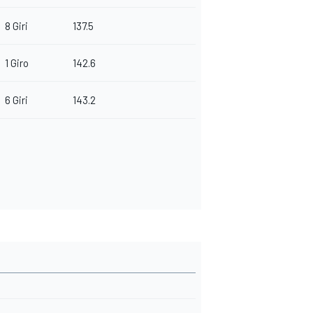
8 Giri
137.5
1 Giro
142.6
6 Giri
143.2