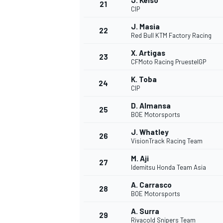
J. Kelso
21
CIP
J. Masia
22
Red Bull KTM Factory Racing
X. Artigas
23
CFMoto Racing PruestelGP
K. Toba
24
CIP
D. Almansa
25
BOE Motorsports
J. Whatley
26
VisionTrack Racing Team
M. Aji
27
Idemitsu Honda Team Asia
ENDURANCE/GT
A. Carrasco
28
BOE Motorsports
A. Surra
29
Rivacold Snipers Team