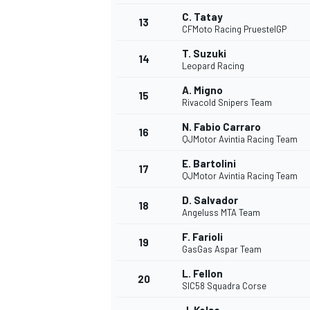
C. Tatay
13
CFMoto Racing PruestelGP
T. Suzuki
14
Leopard Racing
A. Migno
15
Rivacold Snipers Team
N. Fabio Carraro
16
QJMotor Avintia Racing Team
E. Bartolini
17
QJMotor Avintia Racing Team
D. Salvador
18
Angeluss MTA Team
F. Farioli
19
GasGas Aspar Team
L. Fellon
20
SIC58 Squadra Corse