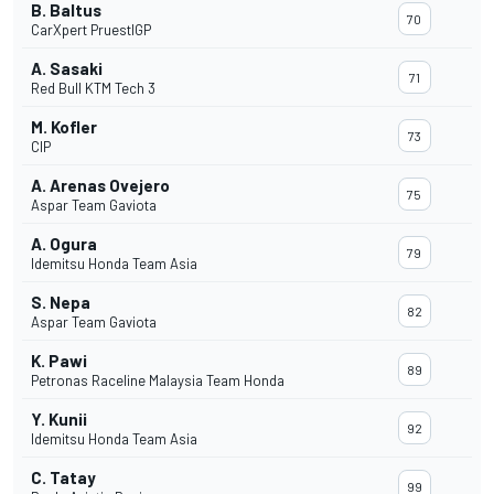
B. Baltus
70
CarXpert PruestlGP
A. Sasaki
71
Red Bull KTM Tech 3
M. Kofler
73
CIP
A. Arenas Ovejero
75
Aspar Team Gaviota
A. Ogura
79
Idemitsu Honda Team Asia
S. Nepa
82
Aspar Team Gaviota
K. Pawi
89
Petronas Raceline Malaysia Team Honda
Y. Kunii
92
Idemitsu Honda Team Asia
C. Tatay
99