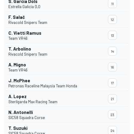
S. Garcia Dols
11
Estrella Galicia 0,0
F. Salač
12
Rivacold Snipers Team
C. Vietti Ramus
13
Team VR46
T. Arbolino
14
Rivacold Snipers Team
A. Migno
16
Team VR46
J. McPhee
17
Petronas Raceline Malaysia Team Honda
A. Lopez
21
Sterilgarda Max Racing Team
N. Antonelli
23
SIC58 Squadra Corse
T. Suzuki
24
SIC58 Squadra Corse