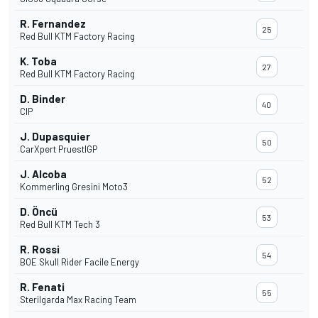
R. Fernandez
25
Red Bull KTM Factory Racing
K. Toba
27
Red Bull KTM Factory Racing
D. Binder
40
CIP
J. Dupasquier
50
CarXpert PruestlGP
J. Alcoba
52
Kommerling Gresini Moto3
D. Öncü
53
Red Bull KTM Tech 3
R. Rossi
54
BOE Skull Rider Facile Energy
R. Fenati
55
Sterilgarda Max Racing Team