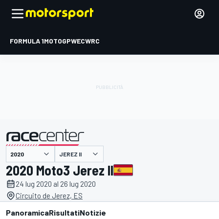
FORMULA 1
MOTOGP
WEC
WRC
JEREZ II
presentato da
2020 Moto3 Jerez II
24 lug 2020 al 26 lug 2020
Circuito de Jerez, ES
Panoramica
Risultati
Notizie