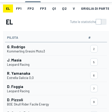
EL
FP1
FP2
FP3
Q1
Q2
V
GRIGLIA DI PARTE
EL
Tutte le statistiche
PILOTA
#
G. Rodrigo
2
Kommerling Gresini Moto3
J. Masia
5
Leopard Racing
R. Yamanaka
6
Estrella Galicia 0,0
D. Foggia
7
Leopard Racing
D. Pizzoli
9
BOE Skull Rider Facile Energy