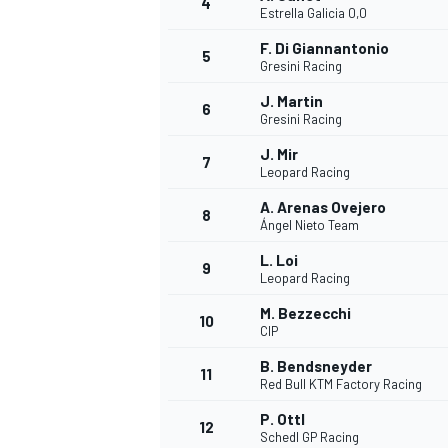
4
Estrella Galicia 0,0
F. Di Giannantonio
5
Gresini Racing
J. Martin
6
Gresini Racing
J. Mir
7
Leopard Racing
A. Arenas Ovejero
8
Ángel Nieto Team
L. Loi
9
Leopard Racing
M. Bezzecchi
10
CIP
B. Bendsneyder
11
Red Bull KTM Factory Racing
P. Ottl
MONOPOSTO
12
Schedl GP Racing