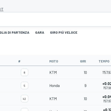
 IT
GLIA DI PARTENZA
GARA
GIRO PIÙ VELOCE
#
MOTO
GIRI
TEMPO
KTM
10
1'57.
8
+0.0
Honda
9
5
1'57.9
+0.0
KTM
10
42
1'57.9
+0.1