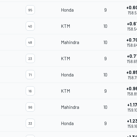
+0.6
Honda
9
95
1'58.5
+0.6
KTM
10
40
1'58.5
+0.7
Mahindra
10
48
1'58.6
+0.7
KTM
9
23
1'58.6
+0.8
Honda
10
71
1'58.7
+0.9
KTM
9
16
1'58.8
+1.1
Mahindra
10
96
1'59.1
+1.2
Honda
9
33
1'59.1