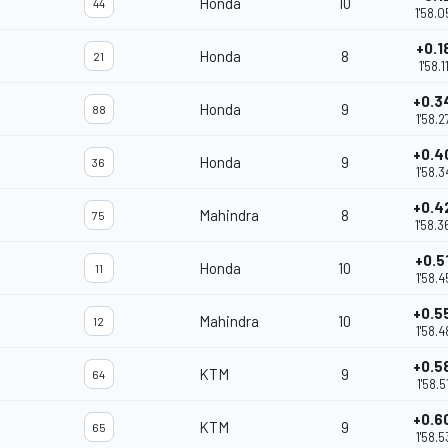
Honda
10
44
1'58.0
+0.1
Honda
8
21
1'58.1
+0.3
Honda
9
88
1'58.2
+0.4
Honda
9
36
1'58.3
+0.4
Mahindra
8
75
1'58.3
+0.5
Honda
10
11
1'58.4
+0.5
Mahindra
10
12
1'58.4
+0.5
KTM
9
64
1'58.5
+0.6
KTM
9
65
1'58.5