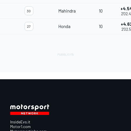
+4.5
Mahindra
10
30
2'02.
+4.6
Honda
10
27
2'02.5
InsideEvs.it
Motor1.com