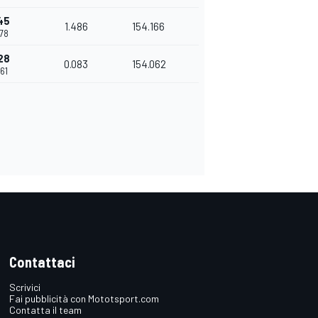
45
1.486
154.166
478
28
0.083
154.062
61
Contattaci
Scrivici
Fai pubblicità con Mototsport.com
Contatta il team