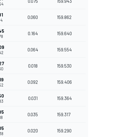
0.075
159.943
54
81
0.060
159.862
14
45
0.164
159.640
78
09
0.064
159.554
42
27
0.018
159.530
60
19
0.092
159.406
52
50
0.031
159.364
83
85
0.035
159.317
18
05
0.020
159.290
38