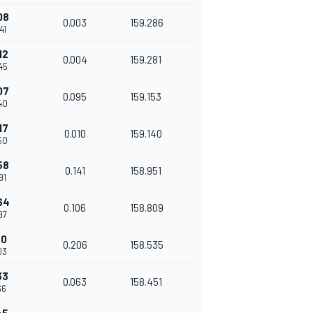
08
0.003
159.286
41
12
0.004
159.281
45
07
0.095
159.153
40
17
0.010
159.140
50
58
0.141
158.951
91
64
0.106
158.809
97
70
0.206
158.535
03
33
0.063
158.451
66