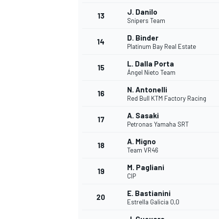
J. Danilo
13
Snipers Team
D. Binder
14
Platinum Bay Real Estate
L. Dalla Porta
15
Ángel Nieto Team
N. Antonelli
16
Red Bull KTM Factory Racing
A. Sasaki
17
Petronas Yamaha SRT
A. Migno
18
Team VR46
M. Pagliani
19
CIP
E. Bastianini
20
Estrella Galicia 0,0