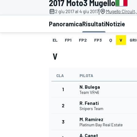
2017 Moto3 Mugello
MOTOGP
WEC
|
2 giu 2017 al 4 giu 2017
Mugello Circuit,
Panoramica
Risultati
Notizie
EL
FP1
FP2
FP3
Q
V
GRI
V
CLA
PILOTA
WRC
N. Bulega
1
Team VR46
R. Fenati
2
Snipers Team
M. Ramírez
3
Platinum Bay Real Estate
A. Canet