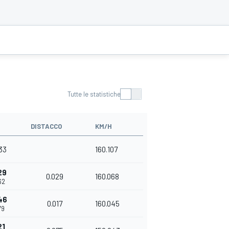
Tutte le statistiche
DISTACCO
KM/H
933
160.107
29
0.029
160.068
62
46
0.017
160.045
79
21