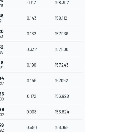
45
0.112
158.302
78
88
0.143
158.112
21
20
0.132
157.938
53
52
0.332
157.500
85
48
0.196
157.243
081
94
0.146
157.052
227
66
0.172
156.828
399
69
0.003
156.824
402
59
0.590
156.059
992