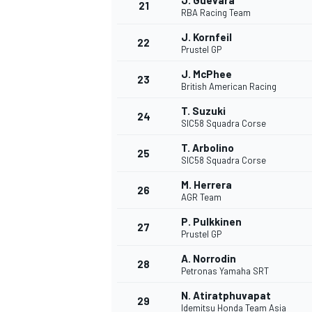
J. Guevara
21
RBA Racing Team
J. Kornfeil
22
Prustel GP
J. McPhee
23
British American Racing
T. Suzuki
24
SIC58 Squadra Corse
T. Arbolino
25
SIC58 Squadra Corse
M. Herrera
26
AGR Team
P. Pulkkinen
27
Prustel GP
ENDURANCE/GT
A. Norrodin
28
Petronas Yamaha SRT
N. Atiratphuvapat
29
Idemitsu Honda Team Asia