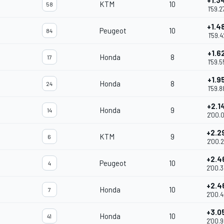
+1.3
KTM
10
58
1'59.2
+1.4
Peugeot
10
84
1'59.4
+1.6
Honda
8
17
1'59.5
+1.9
Honda
8
24
1'59.8
+2.1
Honda
9
14
2'00.
+2.2
KTM
9
6
2'00.
+2.4
Peugeot
10
4
2'00.
+2.4
Honda
10
7
2'00.
+3.0
Honda
10
41
2'00.