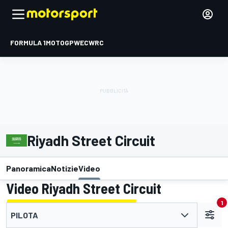
FORMULA 1
MOTOGP
WEC
WRC
Riyadh Street Circuit
Panoramica
Notizie
Video
Video Riyadh Street Circuit
1
PILOTA