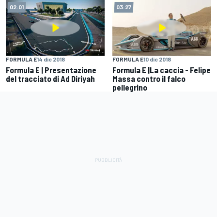
02:01
03:27
FORMULA E
14 dic 2018
FORMULA E
10 dic 2018
Formula E | Presentazione
Formula E |La caccia - Felipe
del tracciato di Ad Diriyah
Massa contro il falco
pellegrino