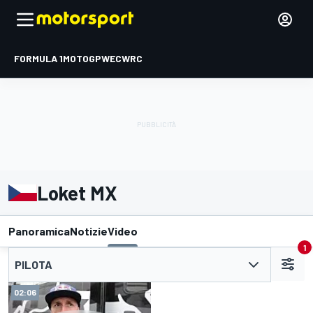
FORMULA 1
MOTOGP
WEC
WRC
Loket MX
Panoramica
Notizie
Video
1
PILOTA
02:06