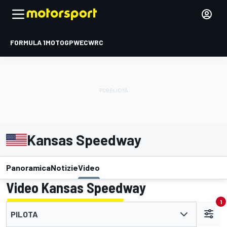
FORMULA 1
MOTOGP
WEC
WRC
Kansas Speedway
Panoramica
Notizie
Video
Video Kansas Speedway
1
PILOTA