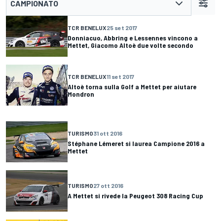
CAMPIONATO
TCR BENELUX
25 set 2017
Donniacuo, Abbring e Lessennes vincono a
Mettet, Giacomo Altoè due volte secondo
TCR BENELUX
11 set 2017
Altoè torna sulla Golf a Mettet per aiutare
Mondron
TURISMO
31 ott 2016
Stéphane Lémeret si laurea Campione 2016 a
Mettet
TURISMO
27 ott 2016
A Mettet si rivede la Peugeot 308 Racing Cup