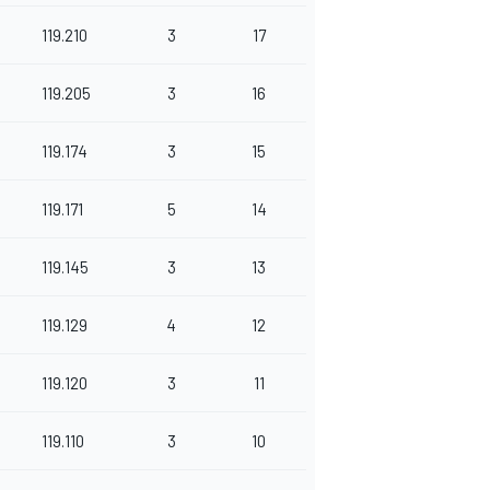
119.210
3
17
119.205
3
16
119.174
3
15
119.171
5
14
119.145
3
13
119.129
4
12
119.120
3
11
119.110
3
10