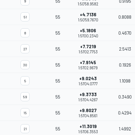
55
0.9195
9
1:50'58.9582
+4.7136
55
0.8088
51
1:50'59.7670
+5.1806
55
0.4670
8
1:51'00.2340
+7.7219
55
2.5413
27
1:51'02.7753
+7.9145
55
0.1926
30
1:51'02.9679
+9.0243
55
1.1098
5
1:51'04.0777
+9.3733
55
0.3490
59
1:51'04.4267
+9.8027
55
0.4294
15
1:51'04.8561
+11.3019
55
1.4992
21
1:51'06.3553