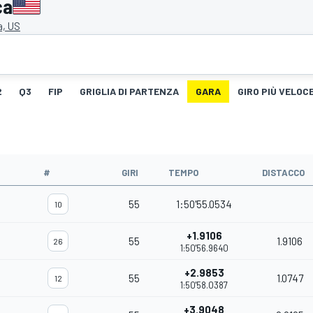
ca
, US
2
Q3
FIP
GRIGLIA DI PARTENZA
GARA
GIRO PIÙ VELOC
#
GIRI
TEMPO
DISTACCO
55
1:50'55.0534
10
+1.9106
55
1.9106
26
1:50'56.9640
+2.9853
55
1.0747
12
1:50'58.0387
+3.9048