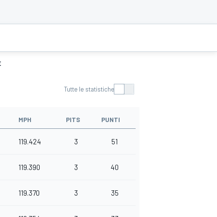
E
Tutte le statistiche
MPH
PITS
PUNTI
119.424
3
51
119.390
3
40
119.370
3
35