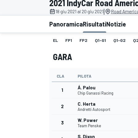
2021 IndyCar Road Ameri
MOTOGP
WEC
|
18 giu 2021 al 20 giu 2021
Road America
Panoramica
Risultati
Notizie
EL
FP1
FP2
Q1-G1
Q1-G2
Q
GARA
CLA
PILOTA
WRC
Á. Palou
1
Chip Ganassi Racing
C. Herta
2
Andretti Autosport
W. Power
3
Team Penske
S. Dixon