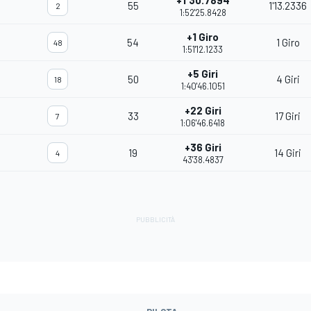
+1'30.7894
55
1'13.2336
2
1:52'25.8428
+1 Giro
54
1 Giro
48
1:51'12.1233
+5 Giri
50
4 Giri
18
1:40'46.1051
+22 Giri
33
17 Giri
7
1:06'46.6418
+36 Giri
19
14 Giri
4
43'38.4837