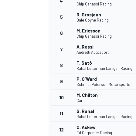
4
Chip Ganassi Racing
R. Grosjean
5
Dale Coyne Racing
M. Ericsson
6
Chip Ganassi Racing
A. Rossi
7
Andretti Autosport
T. Satō
8
Rahal Letterman Lanigan Racing
P. O'Ward
9
Schmidt Peterson Motorsports
M. Chilton
10
Carlin
G. Rahal
11
Rahal Letterman Lanigan Racing
O. Askew
MONOPOSTO
12
Ed Carpenter Racing