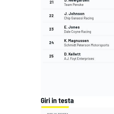
J. Newgarden
21
Team Penske
J. Johnson
22
Chip Ganassi Racing
E. Jones
23
Dale Coyne Racing
K. Magnussen
24
Schmidt Peterson Motorsports
D. Kellett
25
A.J. Foyt Enterprises
ENDURANCE/GT
Giri in testa