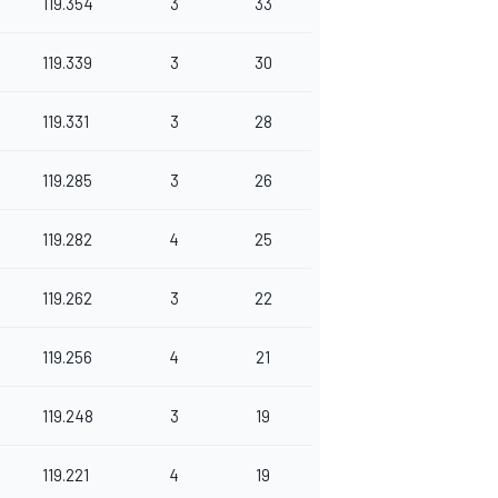
119.354
3
33
119.339
3
30
119.331
3
28
119.285
3
26
119.282
4
25
119.262
3
22
119.256
4
21
119.248
3
19
119.221
4
19