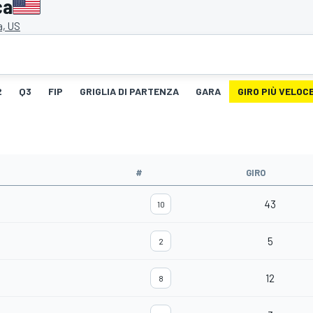
ca
, US
2
Q3
FIP
GRIGLIA DI PARTENZA
GARA
GIRO PIÙ VELOC
#
GIRO
43
10
5
2
12
8