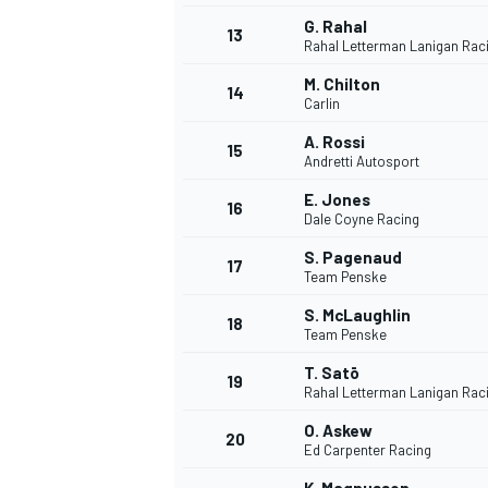
G. Rahal
13
Rahal Letterman Lanigan Rac
M. Chilton
14
Carlin
A. Rossi
15
Andretti Autosport
E. Jones
16
Dale Coyne Racing
S. Pagenaud
17
Team Penske
S. McLaughlin
18
Team Penske
T. Satō
19
Rahal Letterman Lanigan Rac
O. Askew
20
Ed Carpenter Racing