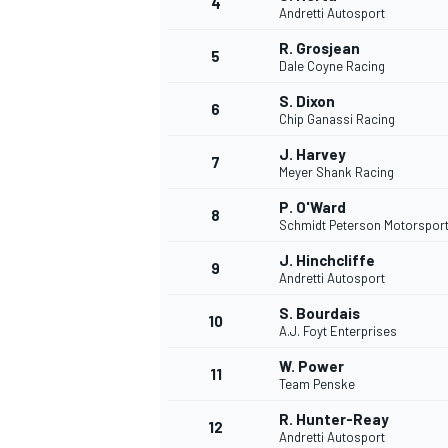
4
Andretti Autosport
R. Grosjean
5
Dale Coyne Racing
S. Dixon
6
Chip Ganassi Racing
J. Harvey
7
Meyer Shank Racing
P. O'Ward
8
Schmidt Peterson Motorspor
J. Hinchcliffe
9
Andretti Autosport
S. Bourdais
10
A.J. Foyt Enterprises
W. Power
11
Team Penske
R. Hunter-Reay
MONOPOSTO
12
Andretti Autosport