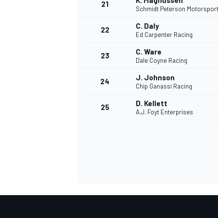
K. Magnussen
21
Schmidt Peterson Motorspor
C. Daly
22
Ed Carpenter Racing
C. Ware
23
Dale Coyne Racing
J. Johnson
24
Chip Ganassi Racing
D. Kellett
25
A.J. Foyt Enterprises
ENDURANCE/GT