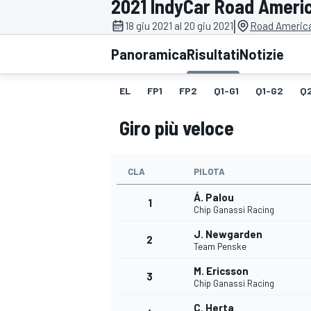
2021 IndyCar Road Ameri
MOTOGP
WEC
|
18 giu 2021 al 20 giu 2021
Road America
Panoramica
Risultati
Notizie
EL
FP1
FP2
Q1-G1
Q1-G2
Q
Giro più veloce
CLA
PILOTA
WRC
Á. Palou
1
Chip Ganassi Racing
J. Newgarden
2
Team Penske
M. Ericsson
3
Chip Ganassi Racing
C. Herta