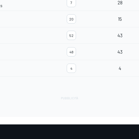
28
7
ts
15
20
43
52
43
48
4
4