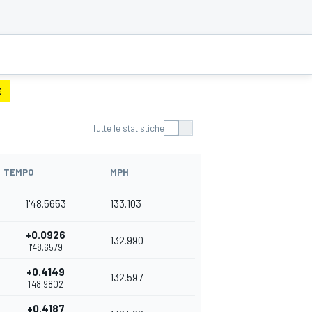
E
Tutte le statistiche
TEMPO
MPH
1'48.5653
133.103
+0.0926
132.990
1'48.6579
+0.4149
132.597
1'48.9802
+0.4187