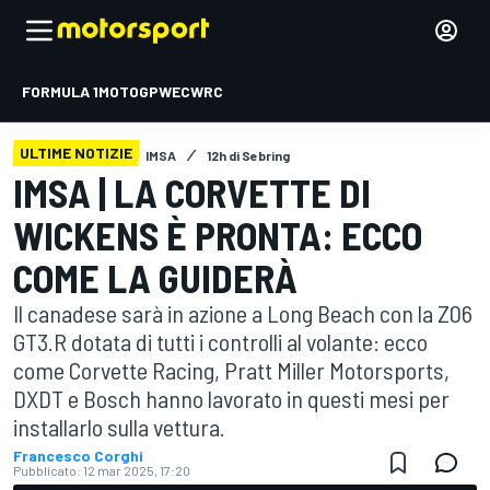
FORMULA 1
MOTOGP
WEC
WRC
ULTIME NOTIZIE
IMSA
12h di Sebring
IMSA | LA CORVETTE DI
WICKENS È PRONTA: ECCO
COME LA GUIDERÀ
Il canadese sarà in azione a Long Beach con la Z06
GT3.R dotata di tutti i controlli al volante: ecco
come Corvette Racing, Pratt Miller Motorsports,
DXDT e Bosch hanno lavorato in questi mesi per
installarlo sulla vettura.
Francesco Corghi
Pubblicato:
12 mar 2025, 17:20