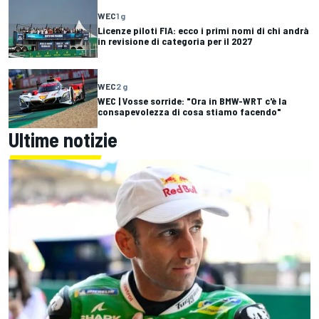
WEC
1 g
Licenze piloti FIA: ecco i primi nomi di chi andrà
in revisione di categoria per il 2027
WEC
2 g
WEC | Vosse sorride: "Ora in BMW-WRT c'è la
consapevolezza di cosa stiamo facendo"
Ultime notizie