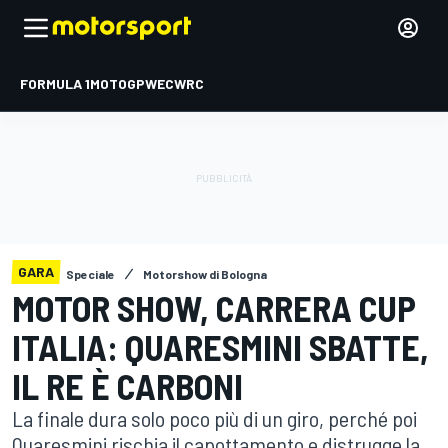
FORMULA 1
MOTOGP
WEC
WRC
GARA
Speciale
Motorshow di Bologna
MOTOR SHOW, CARRERA CUP
ITALIA: QUARESMINI SBATTE,
IL RE È CARBONI
La finale dura solo poco più di un giro, perché poi
Quaresmini rischia il capottamento e distrugge la