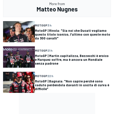
More from
Matteo Nugnes
MOTOGP
3 h
MotoGP | Rivola: "Sia noi che Ducati vogliamo
questo titolo iconico, l'ultimo con queste moto
da 300 cavalli"
MOTOGP
21 h
MotoGP | Martin capitalizza, Bezzecchi è eroico
e Marquez soffre, ma è ancora un Mondiale
senza padrone
MOTOGP
22 h
MotoGP | Bagnaia: "Non capire perché sono
caduto perdendola davanti in uscita di curva è
difficile"