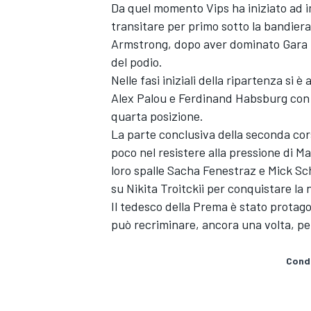
Da quel momento Vips ha iniziato ad im
transitare per primo sotto la bandier
Armstrong, dopo aver dominato Gara 1
del podio.
Nelle fasi iniziali della ripartenza si
Alex Palou e Ferdinand Habsburg con i
quarta posizione.
La parte conclusiva della seconda co
poco nel resistere alla pressione di M
loro spalle Sacha Fenestraz e Mick Sc
su Nikita Troitckii per conquistare la
Il tedesco della Prema è stato protag
può recriminare, ancora una volta, per
ENDURANCE/GT
Condi