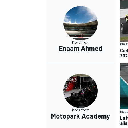
More from
FIA 
Enaam Ahmed
Carl
202
More from
END
Motopark Academy
La 
alla