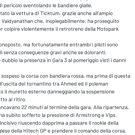
i pericolo sventolando le bandiere gialle.
tato la vettura di Ticktum, grazie anche all'ampio
di Vaidyanathan che, inspiegabilmente, ha proseguito
per colpire violentemente il retrotreno della Motopark
monoposto, ma fortunatamente entrambi i piloti sono
coli senza conseguenze gravi anche se doloranti.
dubbio la presenza in Gara 3 al pomeriggio visti i danni
sospeso la corsa con bandiera rossa, ma prima di questa
all'uscita del tornantino tra Ahmed ed il poleman
to il muretto esterno danneggiando la sospensione
to al ritiro.
cavano 22 minuti al termine della gara. Alla ripartenza,
ha subito sofferto la pressione di Armstrong e Vips.
 incisivo riuscendo dapprima a passare il rookie della
nglese della Hitech GP e prendere il comando della corsa.