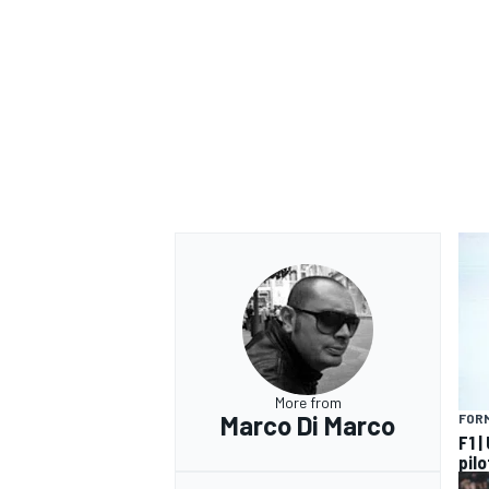
More from
Marco Di Marco
FORM
RALLY
F1 |
pilo