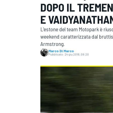
DOPO IL TREME
MOTOGP
WEC
E VAIDYANATHA
L'estone del team Motopark è riusc
weekend caratterizzata dal bruttis
Armstrong.
Marco Di Marco
Pubblicato:
24 giu 2018, 09:20
WRC