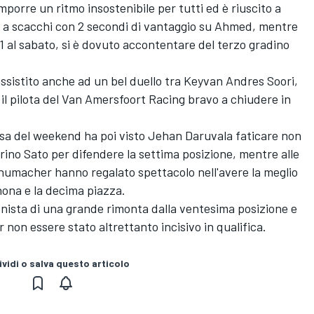
porre un ritmo insostenibile per tutti ed è riuscito a
a a scacchi con 2 secondi di vantaggio su Ahmed, mentre
 al sabato, si è dovuto accontentare del terzo gradino
 è assistito anche ad un bel duello tra Keyvan Andres Soori,
l pilota del Van Amersfoort Racing bravo a chiudere in
rsa del weekend ha poi visto Jehan Daruvala faticare non
arino Sato per difendere la settima posizione, mentre alle
humacher hanno regalato spettacolo nell'avere la meglio
 nona e la decima piazza.
onista di una grande rimonta dalla ventesima posizione e
 non essere stato altrettanto incisivo in qualifica.
vidi o salva questo articolo