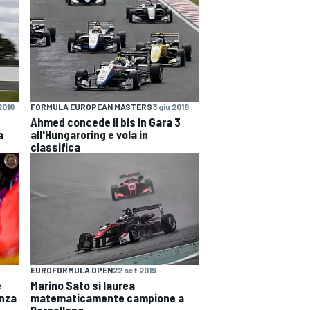
2018
FORMULA EUROPEAN MASTERS
3 giu 2018
Ahmed concede il bis in Gara 3
a
all'Hungaroring e vola in
classifica
EUROFORMULA OPEN
22 set 2019
e
Marino Sato si laurea
onza
matematicamente campione a