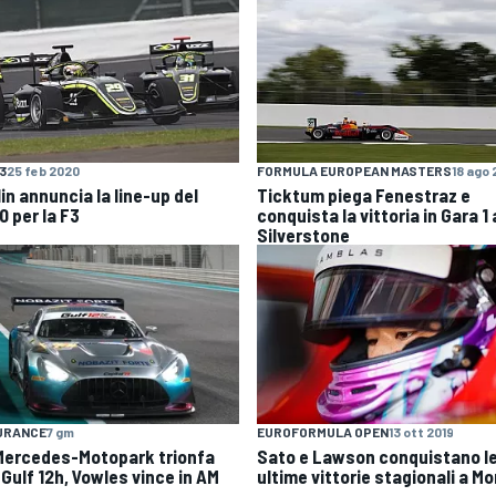
F3
25 feb 2020
FORMULA EUROPEAN MASTERS
18 ago 
in annuncia la line-up del
Ticktum piega Fenestraz e
0 per la F3
conquista la vittoria in Gara 1 
Silverstone
URANCE
7 gm
EUROFORMULA OPEN
13 ott 2019
Mercedes-Motopark trionfa
Sato e Lawson conquistano l
 Gulf 12h, Vowles vince in AM
ultime vittorie stagionali a M