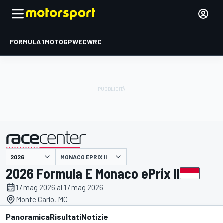
FORMULA 1
MOTOGP
WEC
WRC
MONACO EPRIX II
presentato da
2026 Formula E Monaco ePrix II
17 mag 2026 al 17 mag 2026
Monte Carlo, MC
Panoramica
Risultati
Notizie