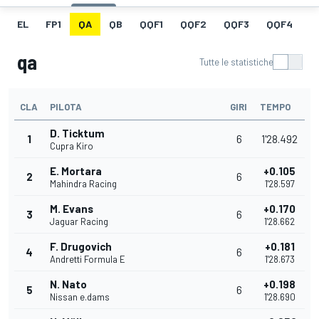
EL
FP1
QA
QB
QQF1
QQF2
QQF3
QQF4
Q
qa
Tutte le statistiche
CLA
PILOTA
GIRI
TEMPO
D. Ticktum
1
6
1'28.492
Cupra Kiro
E. Mortara
+0.105
2
6
Mahindra Racing
1'28.597
M. Evans
+0.170
3
6
Jaguar Racing
1'28.662
F. Drugovich
+0.181
4
6
Andretti Formula E
1'28.673
N. Nato
+0.198
5
6
Nissan e.dams
1'28.690