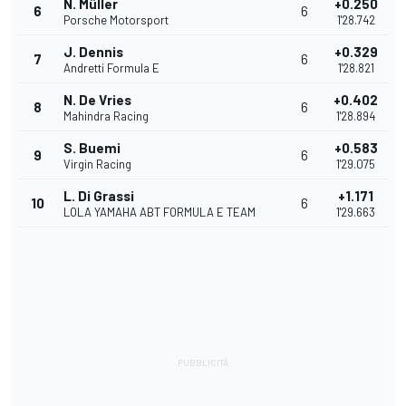
N. Müller
+0.250
6
6
Porsche Motorsport
1'28.742
J. Dennis
+0.329
7
6
Andretti Formula E
1'28.821
N. De Vries
+0.402
8
6
Mahindra Racing
1'28.894
S. Buemi
+0.583
9
6
Virgin Racing
1'29.075
L. Di Grassi
+1.171
10
6
LOLA YAMAHA ABT FORMULA E TEAM
1'29.663