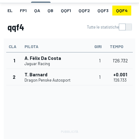
EL
FP1
QA
QB
QQF1
QQF2
QQF3
QQF4
Q
qqf4
Tutte le statistiche
CLA
PILOTA
GIRI
TEMPO
A. Félix Da Costa
1
1
1'26.732
Jaguar Racing
T. Barnard
+0.001
2
1
Dragon Penske Autosport
1'26.733