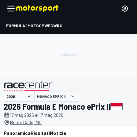
FORMULA 1
MOTOGP
WEC
WRC
MONACO EPRIX II
presentato da
2026 Formula E Monaco ePrix II
17 mag 2026 al 17 mag 2026
Monte Carlo, MC
Panoramica
Risultati
Notizie