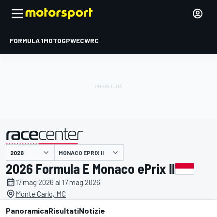
FORMULA 1
MOTOGP
WEC
WRC
MONACO EPRIX II
presentato da
2026 Formula E Monaco ePrix II
17 mag 2026 al 17 mag 2026
Monte Carlo, MC
Panoramica
Risultati
Notizie