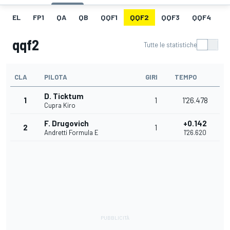
EL
FP1
QA
QB
QQF1
QQF2
QQF3
QQF4
Q
qqf2
Tutte le statistiche
CLA
PILOTA
GIRI
TEMPO
D. Ticktum
1
1
1'26.478
Cupra Kiro
F. Drugovich
+0.142
2
1
Andretti Formula E
1'26.620