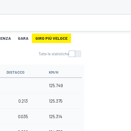
TENZA
GARA
GIRO PIÙ VELOCE
Tutte le statistiche
DISTACCO
KM/H
125.749
0.213
125.375
0.035
125.314