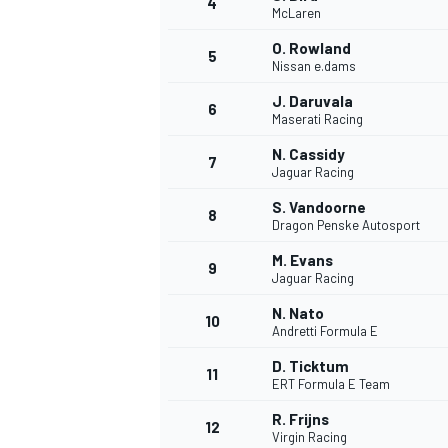
4
McLaren
O. Rowland
5
Nissan e.dams
J. Daruvala
6
Maserati Racing
N. Cassidy
7
Jaguar Racing
S. Vandoorne
8
Dragon Penske Autosport
M. Evans
9
Jaguar Racing
N. Nato
10
Andretti Formula E
D. Ticktum
11
ERT Formula E Team
R. Frijns
MONOPOSTO
12
Virgin Racing