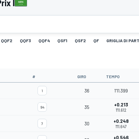
rix I
QQF2
QQF3
QQF4
QSF1
QSF2
QF
GRIGLIA DI PAR
#
GIRO
TEMPO
36
1'11.399
1
+0.213
35
94
1'11.612
+0.248
30
7
1'11.647
+0.546