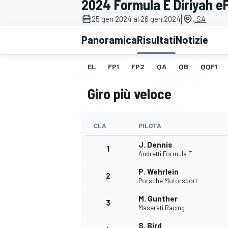
2024 Formula E Diriyah eP
MOTOGP
WEC
|
25 gen 2024 al 26 gen 2024
, SA
Panoramica
Risultati
Notizie
EL
FP1
FP2
QA
QB
QQF1
Giro più veloce
CLA
PILOTA
WRC
J. Dennis
1
Andretti Formula E
P. Wehrlein
2
Porsche Motorsport
M. Gunther
3
Maserati Racing
S. Bird