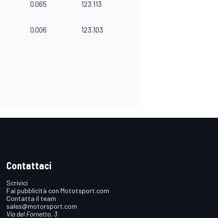
0.065
123.113
0.006
123.103
Contattaci
Scrivici
Fai pubblicità con Mototsport.com
Contatta il team
sales@motorsport.com
Via del Fornetto, 3