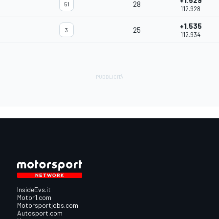
+1.529
28
51
1'12.928
+1.535
25
3
1'12.934
InsideEvs.it
Motor1.com
Motorsportjobs.com
Autosport.com