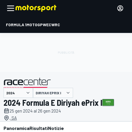
FORMULA 1
MOTOGP
WEC
WRC
DIRIYAH EPRIX I
presentato da
2024 Formula E Diriyah ePrix I
25 gen 2024 al 26 gen 2024
, SA
Panoramica
Risultati
Notizie