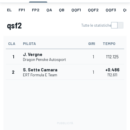
EL
FP1
FP2
QA
QB
QQF1
QQF2
QQF3
QQ
qsf2
Tutte le statistiche
CLA
PILOTA
GIRI
TEMPO
J. Vergne
1
1
1'12.125
Dragon Penske Autosport
S. Sette Camara
+0.486
2
1
ERT Formula E Team
1'12.611