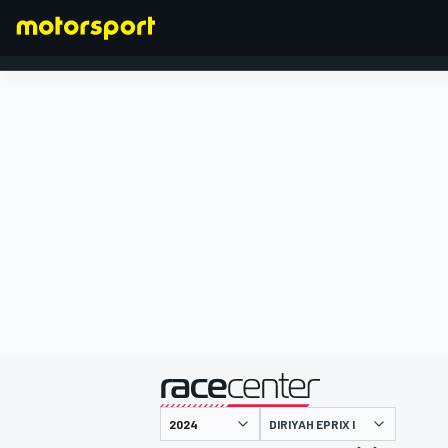
FORMULA 1
presentato da
DIRIYAH EPRIX I