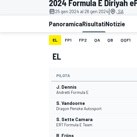
2024 Formula E Diriyah eP
MOTOGP
WEC
|
25 gen 2024 al 26 gen 2024
, SA
Panoramica
Risultati
Notizie
EL
FP1
FP2
QA
QB
QQF1
EL
PILOTA
WRC
J. Dennis
Andretti Formula E
S. Vandoorne
Dragon Penske Autosport
S. Sette Camara
ERT Formula E Team
R. Frijns