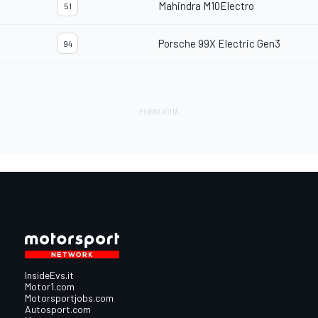
Mahindra M10Electro
51
Porsche 99X Electric Gen3
94
InsideEvs.it
Motor1.com
Motorsportjobs.com
Autosport.com