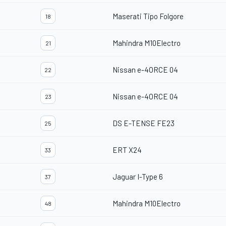
Maserati Tipo Folgore
18
Mahindra M10Electro
21
Nissan e-4ORCE 04
22
Nissan e-4ORCE 04
23
DS E-TENSE FE23
25
ERT X24
33
Jaguar I-Type 6
37
Mahindra M10Electro
48