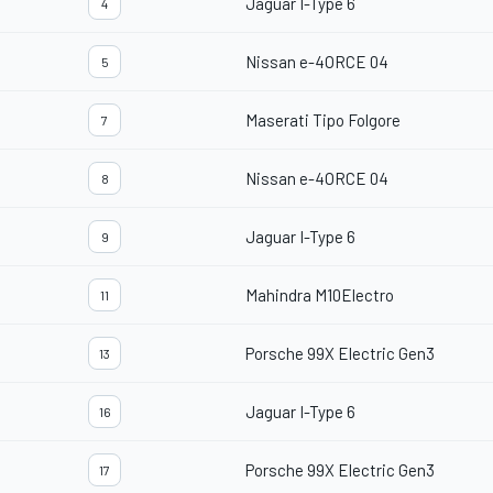
Jaguar I-Type 6
4
Nissan e-4ORCE 04
5
Maserati Tipo Folgore
7
Nissan e-4ORCE 04
8
Jaguar I-Type 6
9
Mahindra M10Electro
11
Porsche 99X Electric Gen3
13
Jaguar I-Type 6
16
Porsche 99X Electric Gen3
17