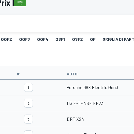
rix I
QQF2
QQF3
QQF4
QSF1
QSF2
QF
GRIGLIA DI PAR
#
AUTO
Porsche 99X Electric Gen3
1
DS E-TENSE FE23
2
ERT X24
3