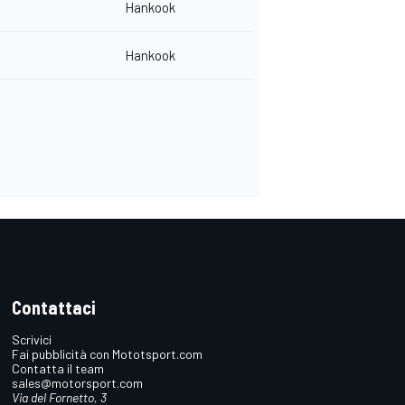
Hankook
Hankook
Contattaci
Scrivici
Fai pubblicità con Mototsport.com
Contatta il team
sales@motorsport.com
Via del Fornetto, 3